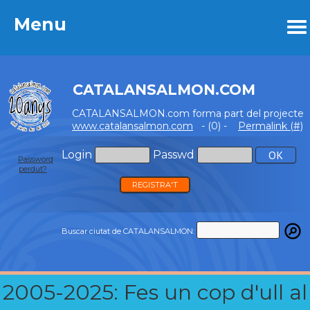
Menu
Menu
CATALANSALMON.COM
CATALANSALMON.com forma part del projecte
www.catalansalmon.com
- (0) -
Permalink (#)
Login
Passwd
Password
perdut?
REGISTRA'T
Buscar ciutat de CATALANSALMON:
2005-2025: Fes un cop d'ull al