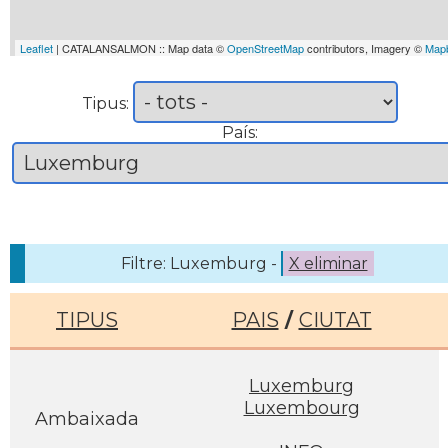
Leaflet
| CATALANSALMON :: Map data ©
OpenStreetMap
contributors, Imagery ©
Map
Tipus:
País:
Filtre: Luxemburg -
X eliminar
TIPUS
PAIS
/
CIUTAT
Luxemburg
Luxembourg
Ambaixada