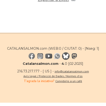
CATALANSALMON.com (WEB:0 / CIUTAT: 0) -
[Nseg: 1]
Catalansalmon.com
-
4
.0 [
02·2025
]
216.73.217.177 - [ US ] -
info@catalansalmon.com
Avís legal / Protecció de Dades / Normes d'ús
T'agrada la iniciativa?
Convida'ns a un café