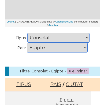
Leaflet
| CATALANSALMON :: Map data ©
OpenStreetMap
contributors, Imagery
©
Mapbox
Tipus:
País:
Filtre: Consolat - Egipte -
X eliminar
TIPUS
PAIS
/
CIUTAT
Egipte