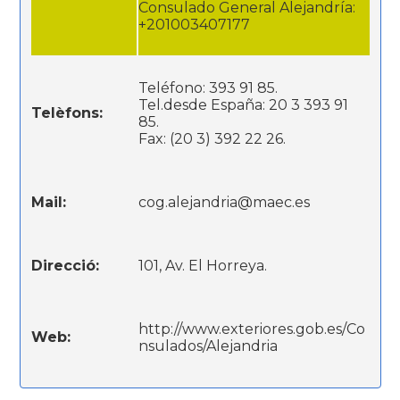
Consulado General Alejandría:
+201003407177
Teléfono: 393 91 85.
Tel.desde España: 20 3 393 91
Telèfons:
85.
Fax: (20 3) 392 22 26.
Mail:
cog.alejandria@maec.es
Direcció:
101, Av. El Horreya.
http://www.exteriores.gob.es/Co
Web:
nsulados/Alejandria