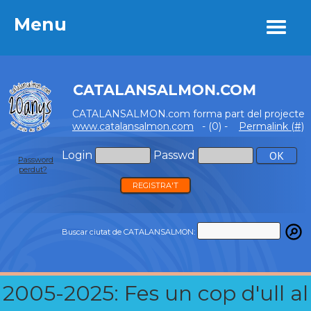
Menu
Menu
CATALANSALMON.COM
CATALANSALMON.com forma part del projecte
www.catalansalmon.com
- (0) -
Permalink (#)
Login
Passwd
Password
perdut?
REGISTRA'T
Buscar ciutat de CATALANSALMON:
2005-2025: Fes un cop d'ull al