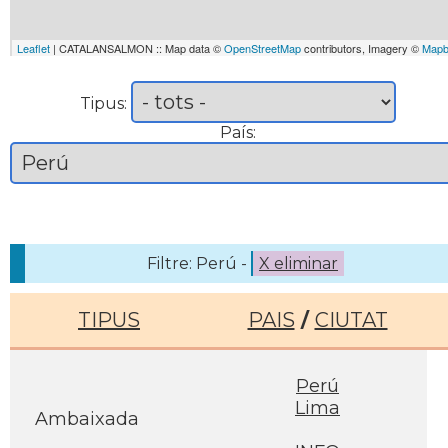
Leaflet
| CATALANSALMON :: Map data ©
OpenStreetMap
contributors, Imagery ©
Mapb
Tipus:
País:
Filtre: Perú -
X eliminar
TIPUS
PAIS
/
CIUTAT
Perú
Lima
Ambaixada