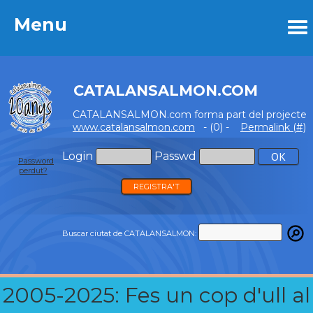
Menu
Menu
CATALANSALMON.COM
CATALANSALMON.com forma part del projecte
www.catalansalmon.com
- (0) -
Permalink (#)
Login
Passwd
Password
perdut?
REGISTRA'T
Buscar ciutat de CATALANSALMON:
2005-2025: Fes un cop d'ull al