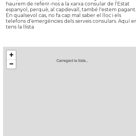
haurem de referir-nos a la xarxa consular de l'Estat
espanyol, perquè, al capdevall, també l'estem pagant
En qualsevol cas, no fa cap mal saber el lloc i els
telefons d'emergències dels serveis consulars. Aquí e
tens la llista
+
Carregant la llista...
−