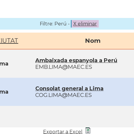
Filtre: Perú -
X eliminar
CIUTAT
Nom
Ambaixada espanyola a Perú
ima
EMB.LIMA@MAEC.ES
Consolat general a Lima
ima
COG.LIMA@MAEC.ES
Exportar a Excel