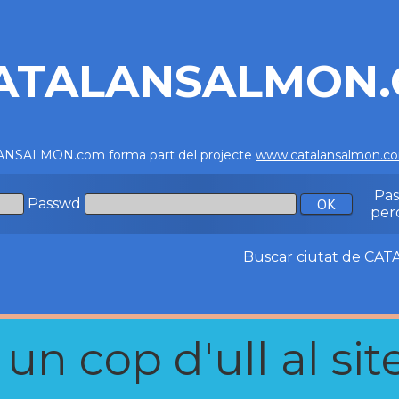
ATALANSALMON
NSALMON.com forma part del projecte
www.catalansalmon.c
Pa
Passwd
per
Buscar ciutat de C
n cop d'ull al site