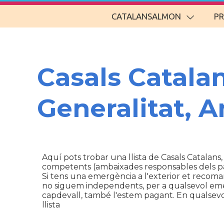
CATALANSALMON
P
Casals Catala
Generalitat, 
Aquí pots trobar una llista de Casals Catalans,
competents (ambaixades responsables dels p
Si tens una emergència a l'exterior et recom
no siguem independents, per a qualsevol emerg
capdevall, també l'estem pagant. En qualsevol 
llista