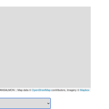
ANSALMON :: Map data ©
OpenStreetMap
contributors, Imagery ©
Mapbox