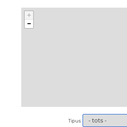
+
−
Tipus: