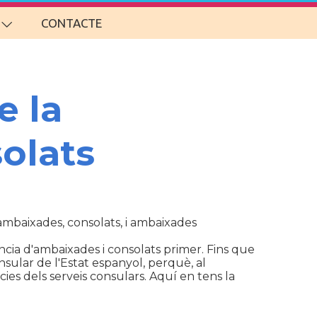
CONTACTE
e la
olats
d'ambaixades, consolats, i ambaixades
cia d'ambaixades i consolats primer. Fins que
sular de l'Estat espanyol, perquè, al
ies dels serveis consulars. Aquí en tens la