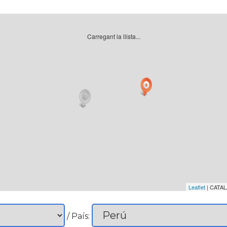
Carregant la llista...
Leaflet
| CATAL
/ País: