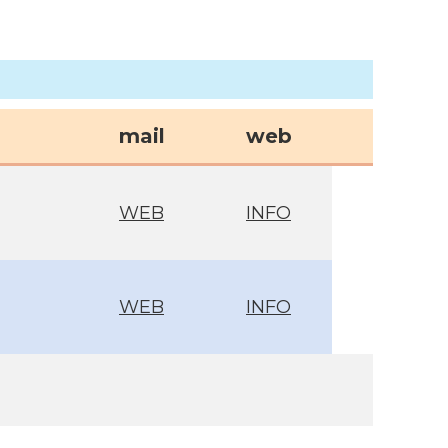
mail
web
WEB
INFO
WEB
INFO