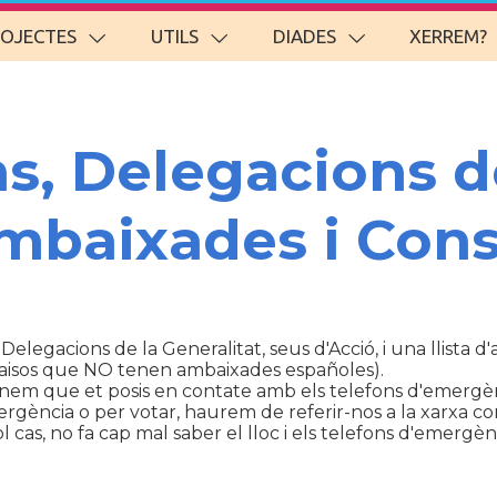
ROJECTES
UTILS
DIADES
XERREM?
ns, Delegacions d
Ambaixades i Cons
 Delegacions de la Generalitat, seus d'Acció, i una llista 
aisos que NO tenen ambaixades españoles).
anem que et posis en contate amb els telefons d'emergèn
ència o per votar, haurem de referir-nos a la xarxa con
cas, no fa cap mal saber el lloc i els telefons d'emergènc