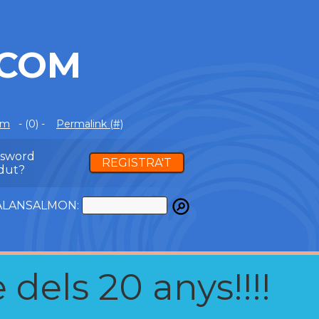
.COM
om
- (0) -
Permalink (#)
ssword
REGISTRA'T
dut?
ATALANSALMON:
 dels 20 anys!!!!