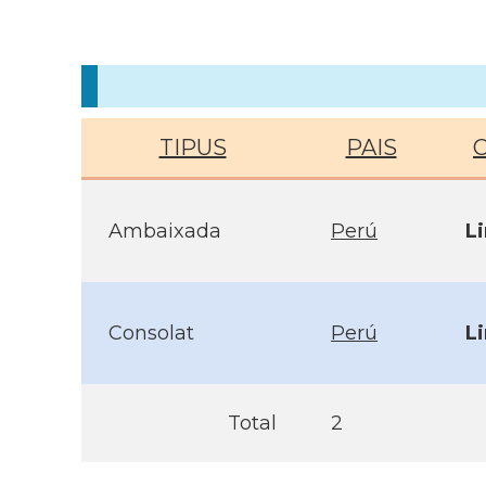
TIPUS
PAIS
Ambaixada
Perú
L
Consolat
Perú
L
Total
2