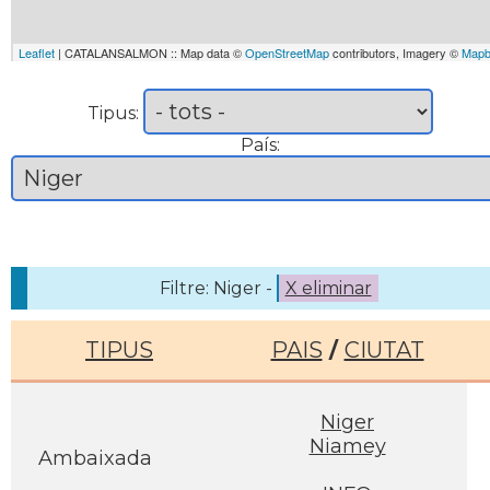
Leaflet
| CATALANSALMON :: Map data ©
OpenStreetMap
contributors, Imagery ©
Mapb
Tipus:
País:
Filtre: Niger -
X eliminar
TIPUS
PAIS
/
CIUTAT
Niger
Niamey
Ambaixada