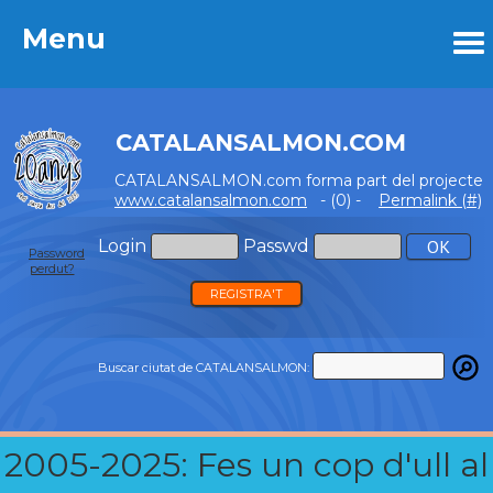
Menu
Menu
CATALANSALMON.COM
CATALANSALMON.com forma part del projecte
www.catalansalmon.com
- (0) -
Permalink (#)
Login
Passwd
Password
perdut?
REGISTRA'T
Buscar ciutat de CATALANSALMON:
2005-2025: Fes un cop d'ull al