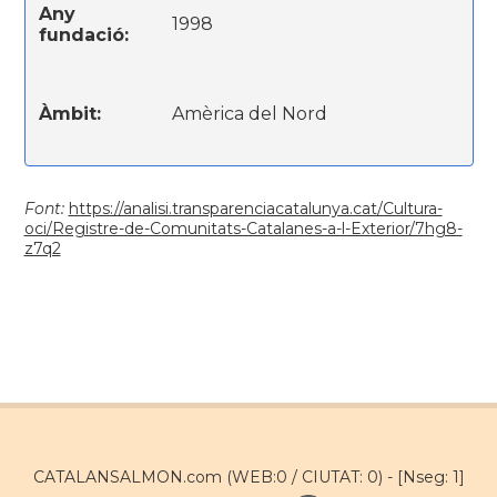
Any
1998
fundació:
Àmbit:
Amèrica del Nord
Font:
https://analisi.transparenciacatalunya.cat/Cultura-
oci/Registre-de-Comunitats-Catalanes-a-l-Exterior/7hg8-
z7q2
CATALANSALMON.com (WEB:0 / CIUTAT: 0) -
[Nseg: 1]