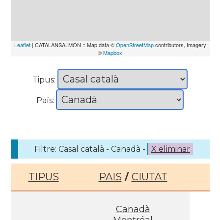
Leaflet
| CATALANSALMON :: Map data ©
OpenStreetMap
contributors, Imagery
©
Mapbox
Tipus:
País:
Filtre: Casal català - Canadà -
X eliminar
TIPUS
PAIS
/
CIUTAT
Canadà