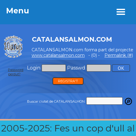
Menu
Menu
CATALANSALMON.COM
CATALANSALMON.com forma part del projecte
www.catalansalmon.com
- (0) -
Permalink (#)
Login
Passwd
Password
perdut?
REGISTRA'T
Buscar ciutat de CATALANSALMON:
2005-2025: Fes un cop d'ull al