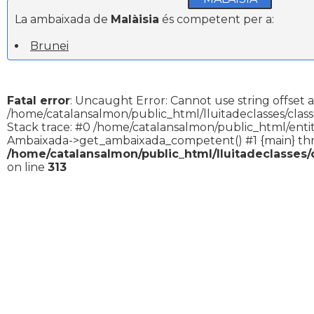
La ambaixada de
Malàisia
és competent per a:
Brunei
Fatal error
: Uncaught Error: Cannot use string offset a
/home/catalansalmon/public_html/lluitadeclasses/clas
Stack trace: #0 /home/catalansalmon/public_html/entit
Ambaixada->get_ambaixada_competent() #1 {main} th
/home/catalansalmon/public_html/lluitadeclasses
on line
313