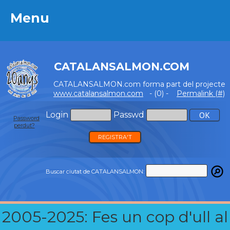
Menu
Menu
CATALANSALMON.COM
CATALANSALMON.com forma part del projecte
www.catalansalmon.com
- (0) -
Permalink (#)
Login
Passwd
Password
perdut?
REGISTRA'T
Buscar ciutat de CATALANSALMON:
2005-2025: Fes un cop d'ull al