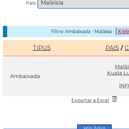
País:
Filtre: Ambaixada - Malàisia -
X el
TIPUS
PAIS
/
C
Malài
Kuala L
Ambaixada
INF
Exportar a Excel
MALÀISIA