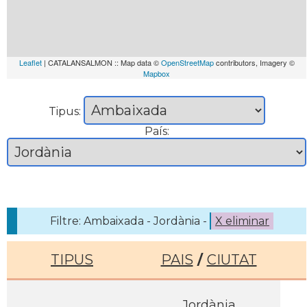
Leaflet
| CATALANSALMON :: Map data ©
OpenStreetMap
contributors, Imagery ©
Mapbox
Tipus:
País:
Filtre: Ambaixada - Jordània -
X eliminar
TIPUS
PAIS
/
CIUTAT
Jordània