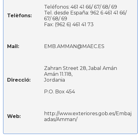
Teléfonos: 461 41 66/ 67/ 68/ 69
Tel. desde España: 962 6 461 41 66/
Telèfons:
67/ 68/ 69
Fax: (962 6) 461 41 73
Mail:
EMB.AMMAN@MAEC.ES
Zahran Street 28, Jabal Amán
Amán 11.118,
Direcció:
Jordania
P.O. Box 454
http://www.exteriores.gob.es/Embaj
Web:
adas/Amman/