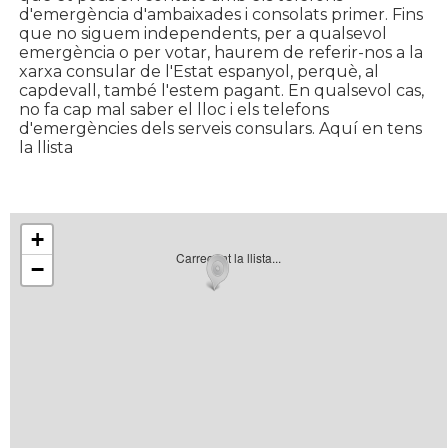
d'emergència d'ambaixades i consolats primer. Fins
que no siguem independents, per a qualsevol
emergència o per votar, haurem de referir-nos a la
xarxa consular de l'Estat espanyol, perquè, al
capdevall, també l'estem pagant. En qualsevol cas,
no fa cap mal saber el lloc i els telefons
d'emergències dels serveis consulars. Aquí en tens
la llista
+
Carregant la llista...
−