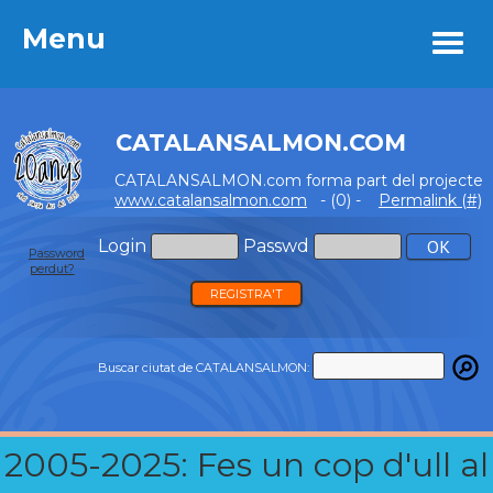
Menu
Menu
CATALANSALMON.COM
CATALANSALMON.com forma part del projecte
www.catalansalmon.com
- (0) -
Permalink (#)
Login
Passwd
Password
perdut?
REGISTRA'T
Buscar ciutat de CATALANSALMON:
2005-2025: Fes un cop d'ull al