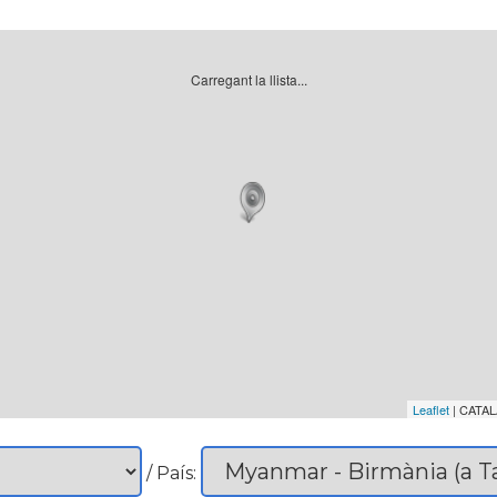
Carregant la llista...
Leaflet
| CATAL
/ País: