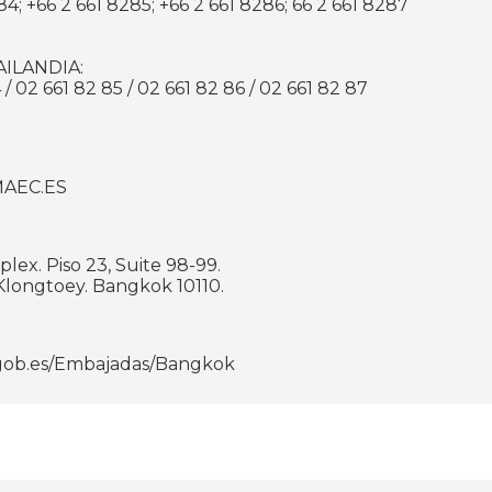
84; +66 2 661 8285; +66 2 661 8286; 66 2 661 8287
ILANDIA:
/ 02 661 82 85 / 02 661 82 86 / 02 661 82 87
AEC.ES
lex. Piso 23, Suite 98-99.
Klongtoey. Bangkok 10110.
.gob.es/Embajadas/Bangkok