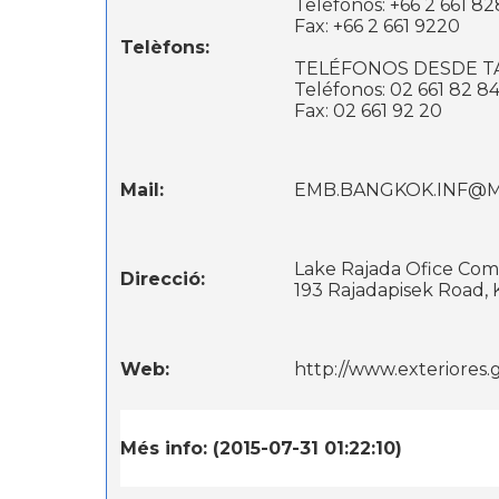
Teléfonos: +66 2 661 82
Fax: +66 2 661 9220
Telèfons:
TELÉFONOS DESDE TA
Teléfonos: 02 661 82 84 
Fax: 02 661 92 20
Mail:
EMB.BANGKOK.INF@M
Lake Rajada Ofice Comp
Direcció:
193 Rajadapisek Road, 
Web:
http://www.exteriores
Més info: (2015-07-31 01:22:10)