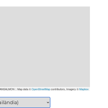
ANSALMON :: Map data ©
OpenStreetMap
contributors, Imagery ©
Mapbox