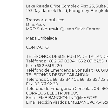
Lake Rajada Ofice Complex. Piso 23, Suite 
193 Rajadapisek Road, Klongtoey. Bangkok 
Transporte publico:
BTS: Asok
MRT: Sukhumvit, Queen Sirikit Center
Mapa Embajada
CONTACTO
TELÉFONOS DESDE FUERA DE TAILANDIA
Teléfonos: +66 2 661 8284; +66 2 661 8285; +
Fax: +66 2 661 9220
Teléfono de Emergencia Consular: +66 818
TELÉFONOS DESDE TAILANDIA:
Teléfonos: 02 661 82 84 / 02 661 82 85 / 02 
Fax: 02 661 92 20
Teléfono de Emergencia Consular: 081 86
CORREOS ELECTRÓNICOS:
Email: EMB.BANGKOK.INF@MAEC.ES
Email sección visados: EMB.BANGKOK.VI