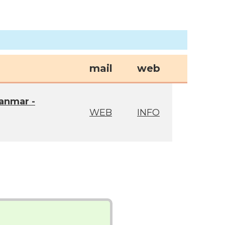
mail
web
anmar -
WEB
INFO