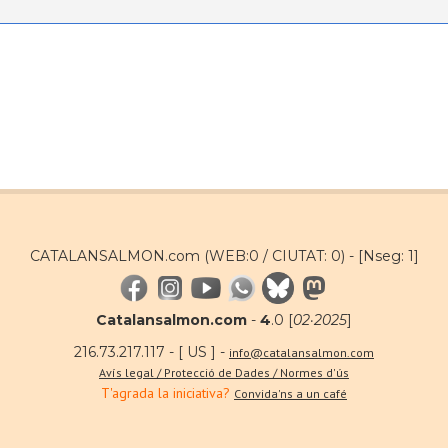
CATALANSALMON.com (WEB:0 / CIUTAT: 0) -
[Nseg: 1]
Catalansalmon.com
-
4
.0 [
02·2025
]
216.73.217.117 - [ US ] -
info@catalansalmon.com
Avís legal / Protecció de Dades / Normes d'ús
T'agrada la iniciativa?
Convida'ns a un café