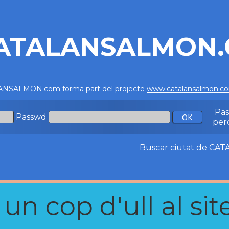
ATALANSALMON
NSALMON.com forma part del projecte
www.catalansalmon.c
Pa
Passwd
per
Buscar ciutat de C
n cop d'ull al site