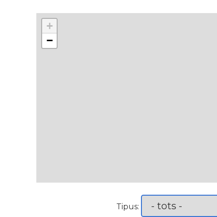
+
−
Tipus: