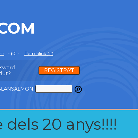
.COM
om
- (0) -
Permalink (#)
ssword
REGISTRA'T
dut?
ATALANSALMON:
 dels 20 anys!!!!