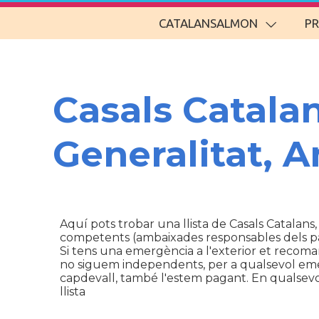
CATALANSALMON
P
Casals Catala
Generalitat, 
Aquí pots trobar una llista de Casals Catalans,
competents (ambaixades responsables dels p
Si tens una emergència a l'exterior et recom
no siguem independents, per a qualsevol emerg
capdevall, també l'estem pagant. En qualsevol 
llista