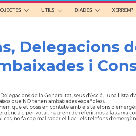
ROJECTES
UTILS
DIADES
XERREM?
ns, Delegacions d
Ambaixades i Cons
 Delegacions de la Generalitat, seus d'Acció, i una llista 
aisos que NO tenen ambaixades españoles).
anem que et posis en contate amb els telefons d'emergèn
ència o per votar, haurem de referir-nos a la xarxa con
cas, no fa cap mal saber el lloc i els telefons d'emergènc