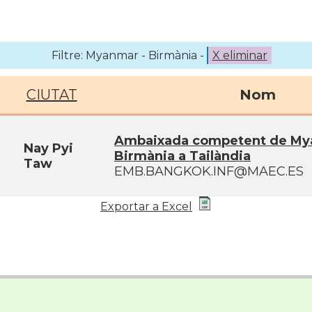
Filtre: Myanmar - Birmània -
X eliminar
CIUTAT
Nom
Ambaixada competent de My
Nay Pyi
Birmània a Tailàndia
Taw
EMB.BANGKOK.INF@MAEC.ES
Exportar a Excel