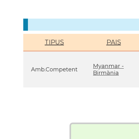
TIPUS
PAIS
Myanmar -
Amb.Competent
Birmània