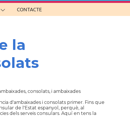
CONTACTE
e la
olats
d'ambaixades, consolats, i ambaixades
cia d'ambaixades i consolats primer. Fins que
sular de l'Estat espanyol, perquè, al
ies dels serveis consulars. Aquí en tens la