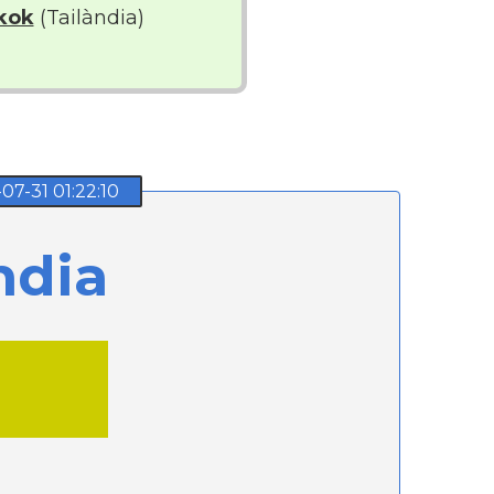
kok
(Tailàndia)
-31 01:22:10
ndia