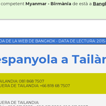
 competent
Myanmar - Birmània
de està a
Bang
DA DE LA WEB DE BANGKOK - DATA DE LECTURA: 2015-07
spanyola a Tailà
LANDIA: 081 868 7507
TELÉFONOS DESDE FUERA DE TAILANDIA: +66 818 68 7507
ERA DE TAILANDIA: