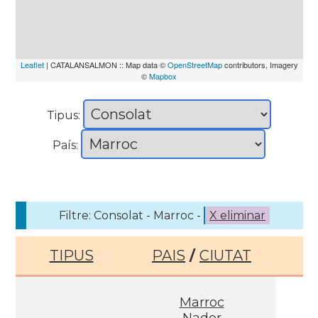
Leaflet
| CATALANSALMON :: Map data ©
OpenStreetMap
contributors, Imagery
©
Mapbox
Tipus:
País:
Filtre: Consolat - Marroc -
X eliminar
TIPUS
PAIS
/
CIUTAT
Marroc