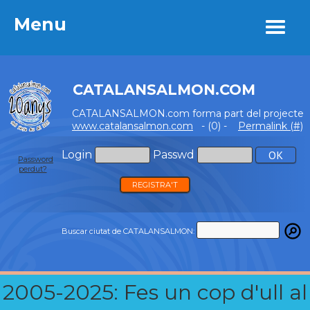
Menu
Menu
CATALANSALMON.COM
CATALANSALMON.com forma part del projecte
www.catalansalmon.com
- (0) -
Permalink (#)
Login
Passwd
Password
perdut?
REGISTRA'T
Buscar ciutat de CATALANSALMON:
2005-2025: Fes un cop d'ull al