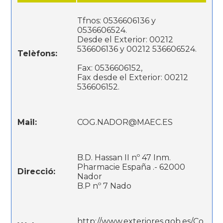
Tfnos: 0536606136 y
0536606524.
Desde el Exterior: 00212
536606136 y 00212 536606524.
Telèfons:
Fax: 0536606152,
Fax desde el Exterior: 00212
536606152.
Mail:
COG.NADOR@MAEC.ES
B.D. Hassan II nº 47 Inm.
Pharmacie España .- 62000
Direcció:
Nador
B.P nº 7 Nado
http://www.exteriores.gob.es/Co