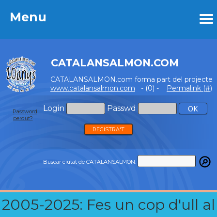
Menu
Menu
CATALANSALMON.COM
CATALANSALMON.com forma part del projecte
www.catalansalmon.com
- (0) -
Permalink (#)
Login
Passwd
Password
perdut?
REGISTRA'T
Buscar ciutat de CATALANSALMON:
2005-2025: Fes un cop d'ull al