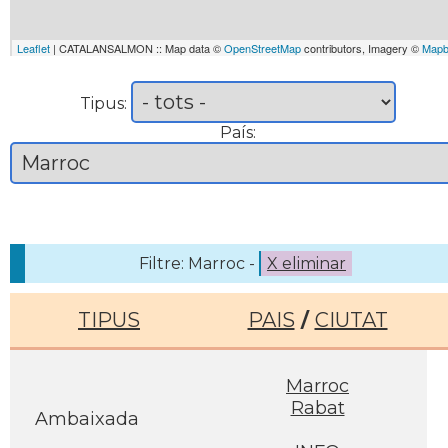
Leaflet
| CATALANSALMON :: Map data ©
OpenStreetMap
contributors, Imagery ©
Mapb
Tipus:
País:
Filtre: Marroc -
X eliminar
TIPUS
PAIS
/
CIUTAT
Marroc
Rabat
Ambaixada