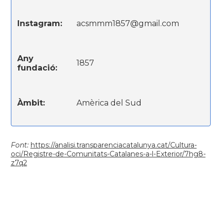
Instagram:
acsmmm1857@gmail.com
Any
1857
fundació:
Àmbit:
Amèrica del Sud
Font:
https://analisi.transparenciacatalunya.cat/Cultura-
oci/Registre-de-Comunitats-Catalanes-a-l-Exterior/7hg8-
z7q2