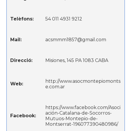
Telèfons:
54 011 4931 9212
Mail:
acsmmm1857@gmail.com
Direcció:
Misiones, 145 PA 1083 CABA
http://www.asocmontepiomonts
Web:
e.com.ar
https://www.facebook.com/Asoci
ación-Catalana-de-Socorros-
Facebook:
Mutuos-Montepio-de-
Montserrat-196077390480986/