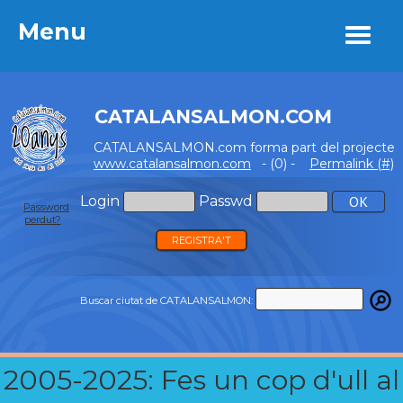
Menu
Menu
CATALANSALMON.COM
CATALANSALMON.com forma part del projecte
www.catalansalmon.com
- (0) -
Permalink (#)
Login
Passwd
Password
perdut?
REGISTRA'T
Buscar ciutat de CATALANSALMON:
2005-2025: Fes un cop d'ull al