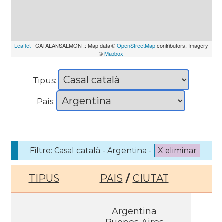
Leaflet
| CATALANSALMON :: Map data ©
OpenStreetMap
contributors, Imagery
©
Mapbox
Tipus:
País:
Filtre: Casal català - Argentina -
X eliminar
TIPUS
PAIS
/
CIUTAT
Argentina