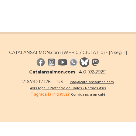
CATALANSALMON.com (WEB:0 / CIUTAT: 0) -
[Nseg: 1]
Catalansalmon.com
-
4
.0 [
02·2025
]
216.73.217.126 - [ US ] -
info@catalansalmon.com
Avís legal / Protecció de Dades / Normes d'ús
T'agrada la iniciativa?
Convida'ns a un café