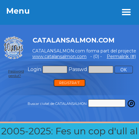
Menu
Menu
CATALANSALMON.COM
CATALANSALMON.com forma part del projecte
www.catalansalmon.com
- (0) -
Permalink (#)
Login
Passwd
Password
perdut?
REGISTRA'T
Buscar ciutat de CATALANSALMON:
2005-2025: Fes un cop d'ull al