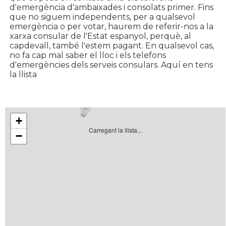
d'emergència d'ambaixades i consolats primer. Fins
que no siguem independents, per a qualsevol
emergència o per votar, haurem de referir-nos a la
xarxa consular de l'Estat espanyol, perquè, al
capdevall, també l'estem pagant. En qualsevol cas,
no fa cap mal saber el lloc i els telefons
d'emergències dels serveis consulars. Aquí en tens
la llista
+
Carregant la llista...
−