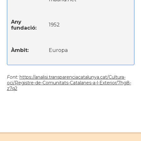
Any
1952
fundació:
Àmbit:
Europa
Font:
https://analisi.transparenciacatalunya.cat/Cultura-
oci/Registre-de-Comunitats-Catalanes-a-l-Exterior/7hg8-
z7q2