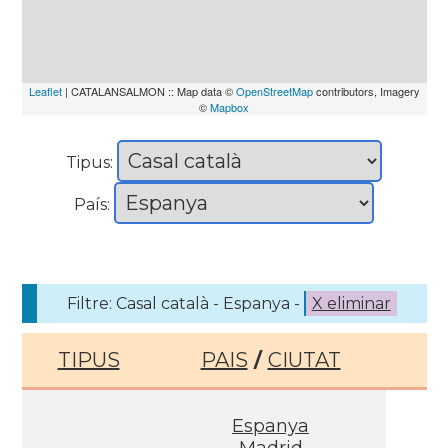
Leaflet
| CATALANSALMON :: Map data ©
OpenStreetMap
contributors, Imagery
©
Mapbox
Tipus:
País:
Filtre: Casal català - Espanya -
X eliminar
TIPUS
PAIS
/
CIUTAT
Espanya