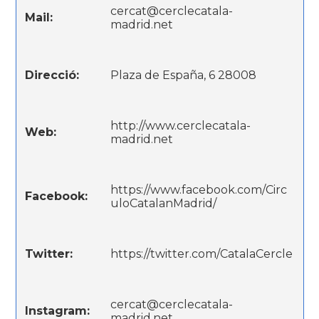
cercat@cerclecatala-
Mail:
madrid.net
Direcció:
Plaza de España, 6 28008
http://www.cerclecatala-
Web:
madrid.net
https://www.facebook.com/Circ
Facebook:
uloCatalanMadrid/
Twitter:
https://twitter.com/CatalaCercle
cercat@cerclecatala-
Instagram:
madrid.net