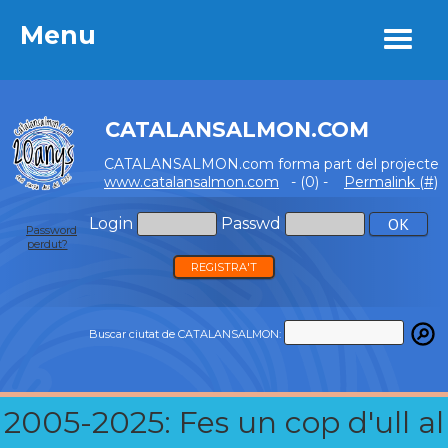
Menu
Menu
CATALANSALMON.COM
CATALANSALMON.com forma part del projecte
www.catalansalmon.com
- (0) -
Permalink (#)
Login
Passwd
Password
perdut?
REGISTRA'T
Buscar ciutat de CATALANSALMON:
2005-2025: Fes un cop d'ull al