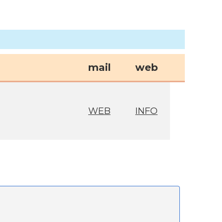
mail
web
WEB
INFO