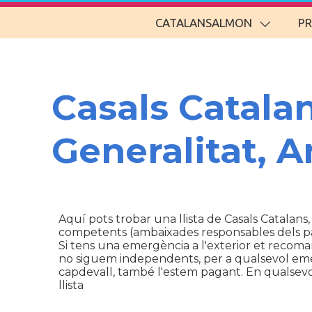
CATALANSALMON
P
Casals Catala
Generalitat, 
Aquí pots trobar una llista de Casals Catalans,
competents (ambaixades responsables dels p
Si tens una emergència a l'exterior et recom
no siguem independents, per a qualsevol emerg
capdevall, també l'estem pagant. En qualsevol 
llista