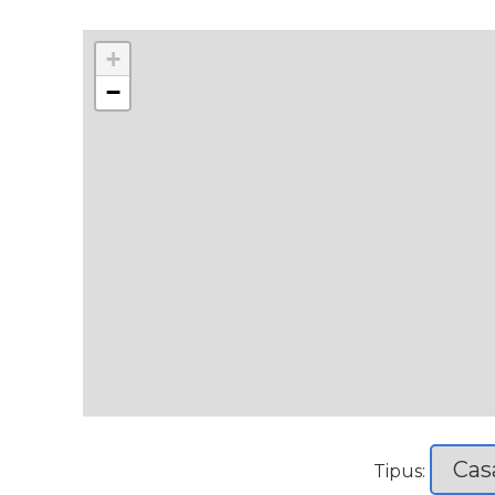
+
−
Tipus: