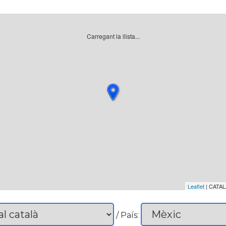
Carregant la llista...
Leaflet
| CATAL
/ País: