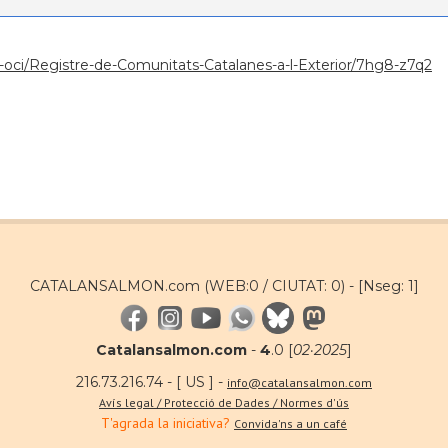
ura-oci/Registre-de-Comunitats-Catalanes-a-l-Exterior/7hg8-z7q2
CATALANSALMON.com (WEB:0 / CIUTAT: 0) -
[Nseg: 1]
Catalansalmon.com
-
4
.0 [
02·2025
]
216.73.216.74 - [ US ] -
info@catalansalmon.com
Avís legal / Protecció de Dades / Normes d'ús
T'agrada la iniciativa?
Convida'ns a un café