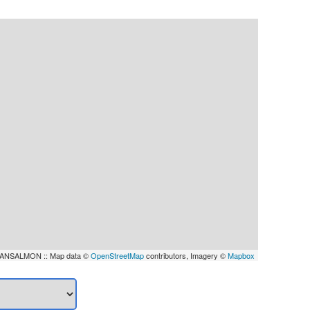
ANSALMON :: Map data ©
OpenStreetMap
contributors, Imagery ©
Mapbox