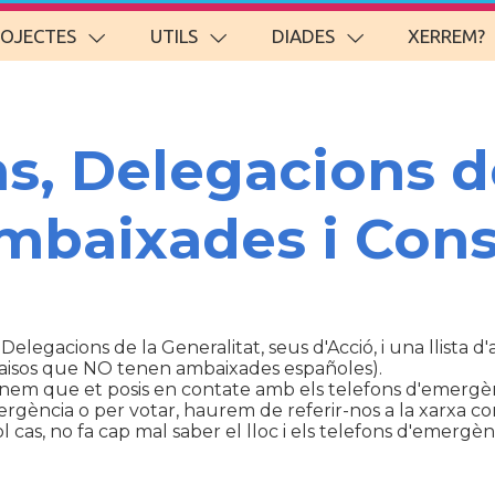
ROJECTES
UTILS
DIADES
XERREM?
ns, Delegacions d
Ambaixades i Cons
 Delegacions de la Generalitat, seus d'Acció, i una llista 
aisos que NO tenen ambaixades españoles).
anem que et posis en contate amb els telefons d'emergèn
ència o per votar, haurem de referir-nos a la xarxa con
cas, no fa cap mal saber el lloc i els telefons d'emergènc