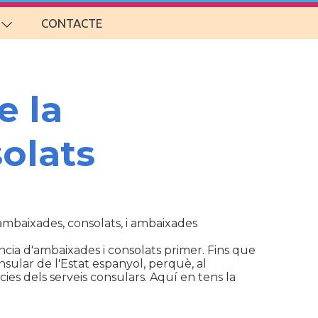
CONTACTE
e la
olats
d'ambaixades, consolats, i ambaixades
cia d'ambaixades i consolats primer. Fins que
sular de l'Estat espanyol, perquè, al
ies dels serveis consulars. Aquí en tens la