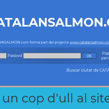
ATALANSALMON
NSALMON.com forma part del projecte
www.catalansalmon.c
Pa
Passwd
per
Buscar ciutat de C
n cop d'ull al site