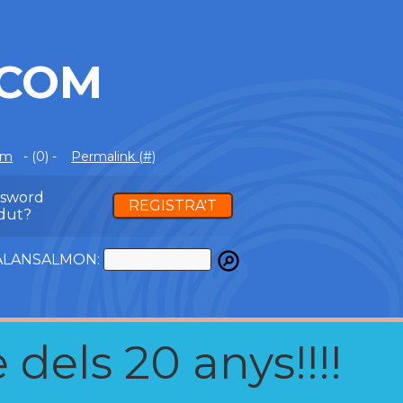
.COM
om
- (0) -
Permalink (#)
ssword
REGISTRA'T
dut?
ATALANSALMON:
 dels 20 anys!!!!