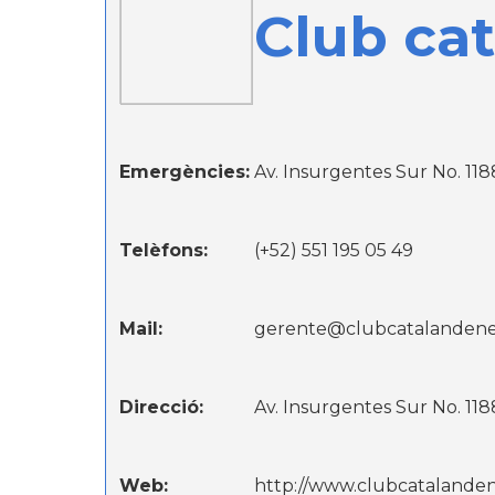
Club ca
Emergències:
Av. Insurgentes Sur No. 118
Telèfons:
(+52) 551 195 05 49
Mail:
gerente@clubcatalandene
Direcció:
Av. Insurgentes Sur No. 118
Web:
http://www.clubcatalande