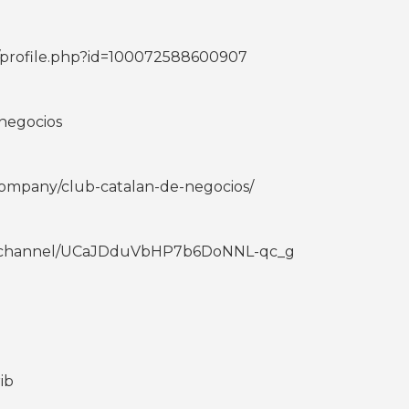
/profile.php?id=100072588600907
tnegocios
company/club-catalan-de-negocios/
m/channel/UCaJDduVbHP7b6DoNNL-qc_g
ib