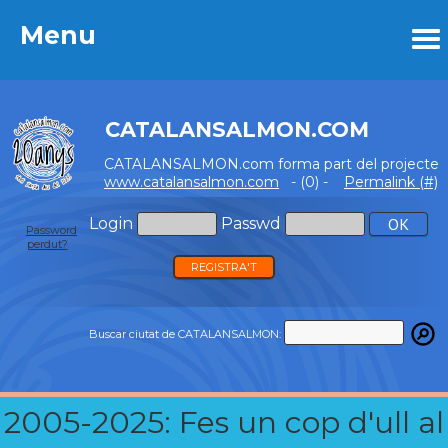
Menu
Menu
CATALANSALMON.COM
CATALANSALMON.com forma part del projecte
www.catalansalmon.com
- (0) -
Permalink (#)
Login
Passwd
Password
perdut?
REGISTRA'T
Buscar ciutat de CATALANSALMON:
2005-2025: Fes un cop d'ull al