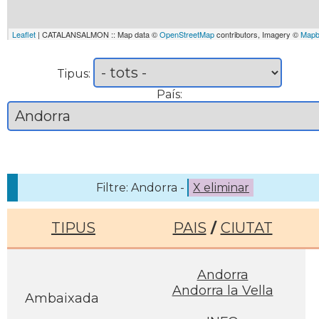
Leaflet
| CATALANSALMON :: Map data ©
OpenStreetMap
contributors, Imagery ©
Mapb
Tipus:
País:
Filtre: Andorra -
X eliminar
TIPUS
PAIS
/
CIUTAT
Andorra
Andorra la Vella
Ambaixada