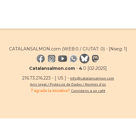
CATALANSALMON.com (WEB:0 / CIUTAT: 0) -
[Nseg: 1]
Catalansalmon.com
-
4
.0 [
02·2025
]
216.73.216.223 - [ US ] -
info@catalansalmon.com
Avís legal / Protecció de Dades / Normes d'ús
T'agrada la iniciativa?
Convida'ns a un café