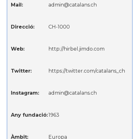
Mail:
admin@catalans.ch
Direcció:
CH-1000
Web:
http://hirbel.jimdo.com
Twitter:
https://twitter.com/catalans_ch
Instagram:
admin@catalans.ch
Any fundació:
1963
Àmbit:
Europa