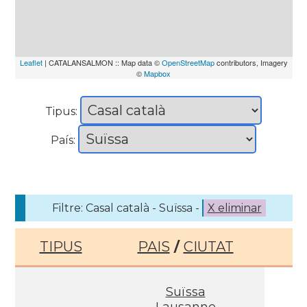
Leaflet
| CATALANSALMON :: Map data ©
OpenStreetMap
contributors, Imagery
©
Mapbox
Tipus:
País:
Filtre: Casal català - Suïssa -
X eliminar
TIPUS
PAIS
/
CIUTAT
Suïssa