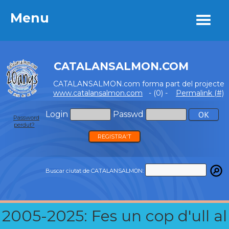
Menu
Menu
CATALANSALMON.COM
CATALANSALMON.com forma part del projecte
www.catalansalmon.com
- (0) -
Permalink (#)
Login
Passwd
Password
perdut?
REGISTRA'T
Buscar ciutat de CATALANSALMON:
2005-2025: Fes un cop d'ull al