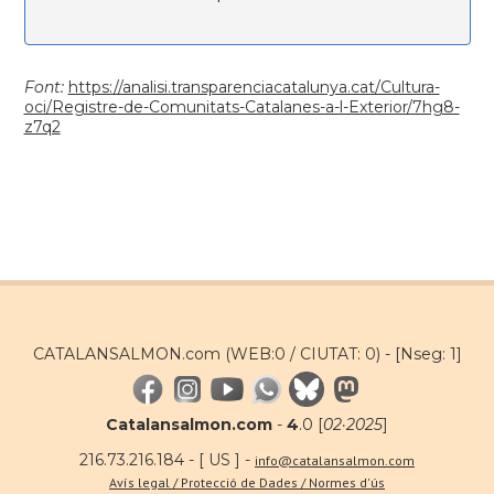
Font:
https://analisi.transparenciacatalunya.cat/Cultura-
oci/Registre-de-Comunitats-Catalanes-a-l-Exterior/7hg8-
z7q2
CATALANSALMON.com (WEB:0 / CIUTAT: 0) -
[Nseg: 1]
Catalansalmon.com
-
4
.0 [
02·2025
]
216.73.216.184 - [ US ] -
info@catalansalmon.com
Avís legal / Protecció de Dades / Normes d'ús