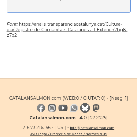
Font:
https://analisi.transparenciacatalunya.cat/Cultura-
oci/Registre-de-Comunitats-Catalanes-a-l-Exterior/7hg8-
z7q2
CATALANSALMON.com (WEB:0 / CIUTAT: 0) -
[Nseg: 1]
Catalansalmon.com
-
4
.0 [
02·2025
]
216.73.216.156 - [ US ] -
info@catalansalmon.com
Avís legal / Protecció de Dades / Normes d'ús