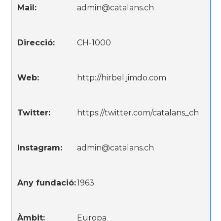
Mail:
admin@catalans.ch
Direcció:
CH-1000
Web:
http://hirbel.jimdo.com
Twitter:
https://twitter.com/catalans_ch
Instagram:
admin@catalans.ch
Any fundació:
1963
Àmbit:
Europa