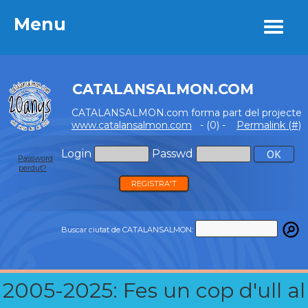
Menu
Menu
CATALANSALMON.COM
CATALANSALMON.com forma part del projecte
www.catalansalmon.com
- (0) -
Permalink (#)
Login
Passwd
Password
perdut?
REGISTRA'T
Buscar ciutat de CATALANSALMON:
2005-2025: Fes un cop d'ull al