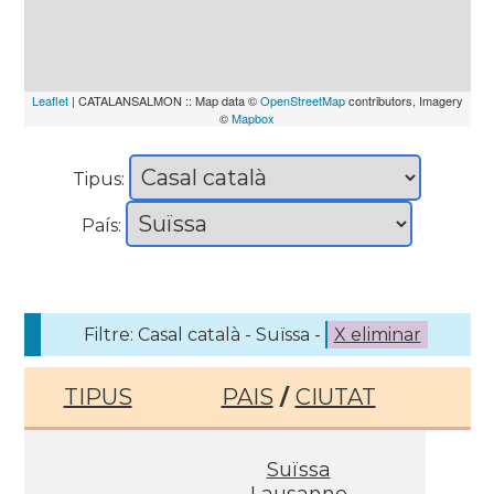
Leaflet
| CATALANSALMON :: Map data ©
OpenStreetMap
contributors, Imagery
©
Mapbox
Tipus:
País:
Filtre: Casal català - Suïssa -
X eliminar
TIPUS
PAIS
/
CIUTAT
Suïssa