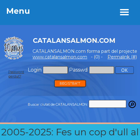
Menu
Menu
CATALANSALMON.COM
CATALANSALMON.com forma part del projecte
www.catalansalmon.com
- (0) -
Permalink (#)
Login
Passwd
Password
perdut?
REGISTRA'T
Buscar ciutat de CATALANSALMON:
2005-2025: Fes un cop d'ull al