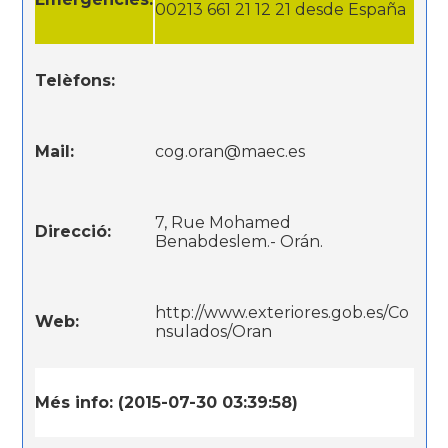
00213 661 21 12 21 desde España
Telèfons:
Mail:
cog.oran@maec.es
7, Rue Mohamed
Direcció:
Benabdeslem.- Orán.
http://www.exteriores.gob.es/Co
Web:
nsulados/Oran
Més info: (2015-07-30 03:39:58)