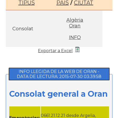
TIPUS
PAIS
/
CIUTAT
Algèria
Oran
Consolat
INFO
Exportar a Excel
INFO LLEGIDA DE LA WEB DE ORAN -
DATA DE LECTURA: 2015-07-30 03:39:58
Consolat general a Oran
0661.21.12.21 desde Argelia,
Emergències: