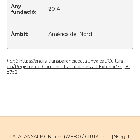
Any
2014
fundació:
Àmbit:
Amèrica del Nord
Font:
https://analisi.transparenciacatalunya.cat/Cultura-
oci/Registre-de-Comunitats-Catalanes-a-l-Exterior/7hg8-
z7q2
CATALANSALMON.com (WEB:0 / CIUTAT: 0) -
[Nseg: 1]