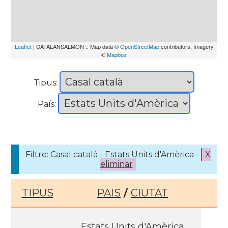
Leaflet
| CATALANSALMON :: Map data ©
OpenStreetMap
contributors, Imagery
©
Mapbox
Tipus:
País:
Filtre: Casal català - Estats Units d'Amèrica -
X
eliminar
TIPUS
PAIS
/
CIUTAT
Estats Units d'Amèrica