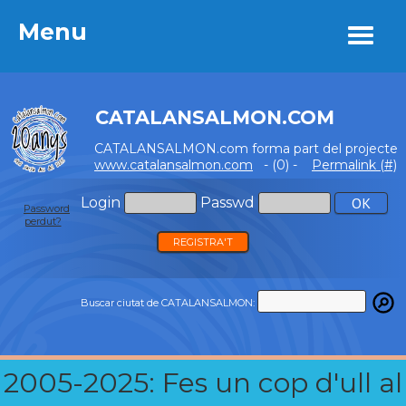
Menu
Menu
CATALANSALMON.COM
CATALANSALMON.com forma part del projecte
www.catalansalmon.com
- (0) -
Permalink (#)
Login
Passwd
Password
perdut?
REGISTRA'T
Buscar ciutat de CATALANSALMON:
2005-2025: Fes un cop d'ull al