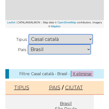
Leaflet
| CATALANSALMON :: Map data ©
OpenStreetMap
contributors, Imagery
©
Mapbox
Tipus:
País:
Filtre: Casal català - Brasil -
X eliminar
TIPUS
PAIS
/
CIUTAT
Brasil