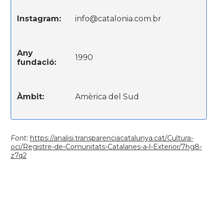
Instagram:
info@catalonia.com.br
Any
1990
fundació:
Àmbit:
Amèrica del Sud
Font:
https://analisi.transparenciacatalunya.cat/Cultura-
oci/Registre-de-Comunitats-Catalanes-a-l-Exterior/7hg8-
z7q2