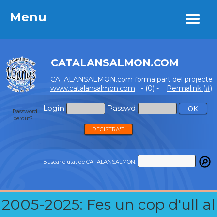
Menu
Menu
CATALANSALMON.COM
CATALANSALMON.com forma part del projecte
www.catalansalmon.com
- (0) -
Permalink (#)
Login
Passwd
Password
perdut?
REGISTRA'T
Buscar ciutat de CATALANSALMON:
2005-2025: Fes un cop d'ull al