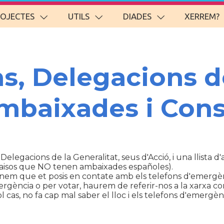
ROJECTES
UTILS
DIADES
XERREM?
ns, Delegacions d
Ambaixades i Cons
 Delegacions de la Generalitat, seus d'Acció, i una llista 
aisos que NO tenen ambaixades españoles).
anem que et posis en contate amb els telefons d'emergèn
ència o per votar, haurem de referir-nos a la xarxa con
cas, no fa cap mal saber el lloc i els telefons d'emergènc