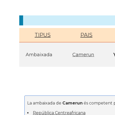
TIPUS
PAIS
Ambaixada
Camerun
La ambaixada de
Camerun
és competent p
República Centreafricana