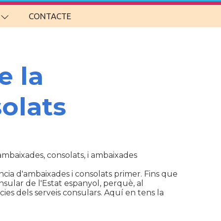
CONTACTE
e la
olats
d'ambaixades, consolats, i ambaixades
cia d'ambaixades i consolats primer. Fins que
sular de l'Estat espanyol, perquè, al
ies dels serveis consulars. Aquí en tens la