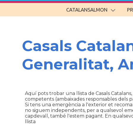
CATALANSALMON
P
Casals Catala
Generalitat, 
Aquí pots trobar una llista de Casals Catalans,
competents (ambaixades responsables dels p
Si tens una emergència a l'exterior et recom
no siguem independents, per a qualsevol emerg
capdevall, també l'estem pagant. En qualsevol 
llista