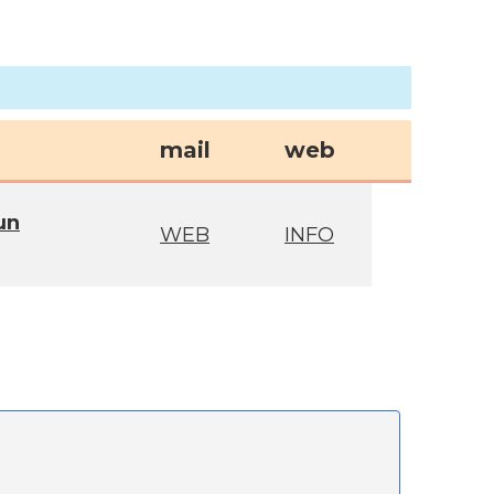
mail
web
un
WEB
INFO