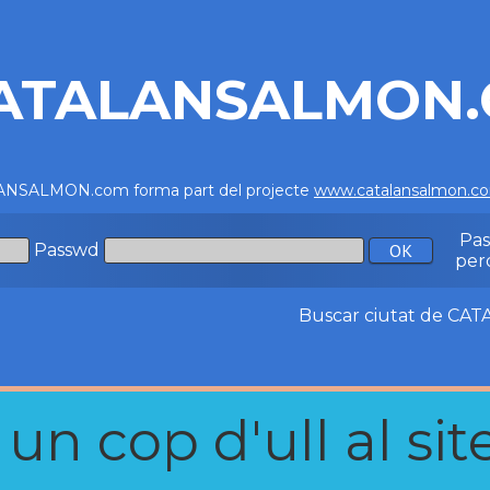
ATALANSALMON
NSALMON.com forma part del projecte
www.catalansalmon.c
Pa
Passwd
per
Buscar ciutat de C
n cop d'ull al site