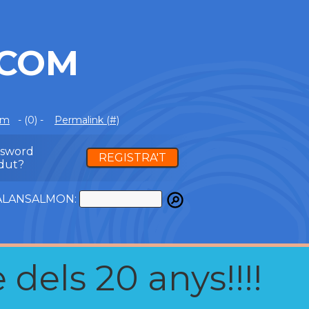
.COM
om
- (0) -
Permalink (#)
ssword
REGISTRA'T
dut?
ATALANSALMON:
 dels 20 anys!!!!