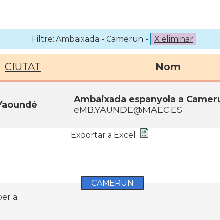
Filtre: Ambaixada - Camerun -
X eliminar
CIUTAT
Nom
Ambaixada espanyola a Camer
Yaoundé
eMB.YAUNDE@MAEC.ES
Exportar a Excel
CAMERUN
er a: