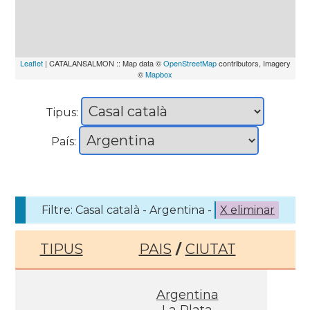
Leaflet
| CATALANSALMON :: Map data ©
OpenStreetMap
contributors, Imagery
©
Mapbox
Tipus:
País:
Filtre: Casal català - Argentina -
X eliminar
TIPUS
PAIS
/
CIUTAT
Argentina