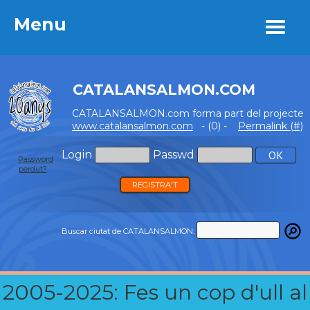
Menu
Menu
CATALANSALMON.COM
CATALANSALMON.com forma part del projecte
www.catalansalmon.com
- (0) -
Permalink (#)
Login
Passwd
Password
perdut?
REGISTRA'T
Buscar ciutat de CATALANSALMON:
2005-2025: Fes un cop d'ull al