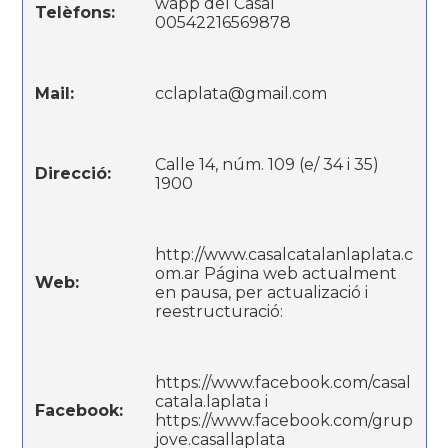
wapp del Casal
Telèfons:
00542216569878
Mail:
cclaplata@gmail.com
Calle 14, núm. 109 (e/ 34 i 35)
Direcció:
1900
http://www.casalcatalanlaplata.c
om.ar Página web actualment
Web:
en pausa, per actualizació i
reestructuració:
https://www.facebook.com/casal
catala.laplata i
Facebook:
https://www.facebook.com/grup
jove.casallaplata