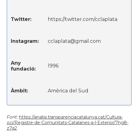
Twitter:
https://twitter.com/cclaplata
Instagram:
cclaplata@gmail.com
Any
1996
fundació:
Àmbit:
Amèrica del Sud
Font:
https://analisi.transparenciacatalunya.cat/Cultura-
oci/Registre-de-Comunitats-Catalanes-a-l-Exterior/7hg8-
z7q2