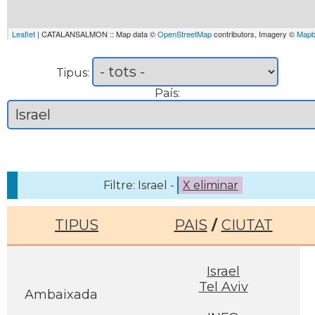
Leaflet
| CATALANSALMON :: Map data ©
OpenStreetMap
contributors, Imagery ©
Mapb
Tipus:
País:
Filtre: Israel -
X eliminar
TIPUS
PAIS
/
CIUTAT
Israel
Tel Aviv
Ambaixada