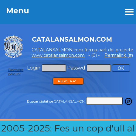
Menu
Menu
CATALANSALMON.COM
CATALANSALMON.com forma part del projecte
www.catalansalmon.com
- (0) -
Permalink (#)
Login
Passwd
Password
perdut?
REGISTRA'T
Buscar ciutat de CATALANSALMON:
2005-2025: Fes un cop d'ull al