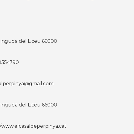
vinguda del Liceu 66000
8554790
alperpinya@gmail.com
vinguda del Liceu 66000
//www.elcasaldeperpinya.cat