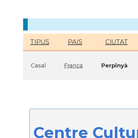
TIPUS
PAIS
CIUTAT
Casal
França
Perpinyà
Centre Cultur