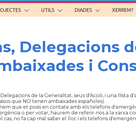
ROJECTES
UTILS
DIADES
XERREM?
ns, Delegacions d
Ambaixades i Cons
 Delegacions de la Generalitat, seus d'Acció, i una llista 
aisos que NO tenen ambaixades españoles).
anem que et posis en contate amb els telefons d'emergèn
ència o per votar, haurem de referir-nos a la xarxa con
cas, no fa cap mal saber el lloc i els telefons d'emergènc