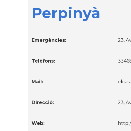
Perpinyà
Emergències:
23, A
Telèfons:
3346
Mail:
elcas
Direcció:
23, A
Web:
http: