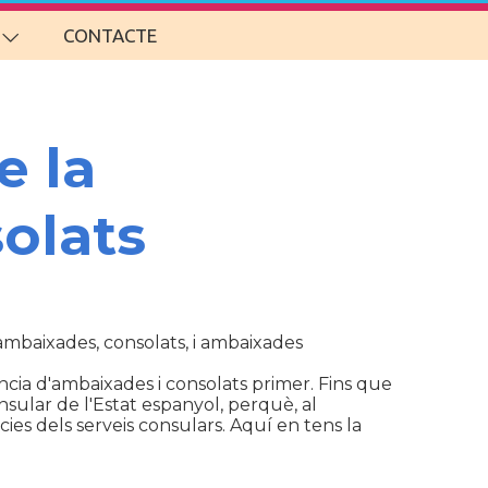
CONTACTE
e la
olats
d'ambaixades, consolats, i ambaixades
cia d'ambaixades i consolats primer. Fins que
sular de l'Estat espanyol, perquè, al
ies dels serveis consulars. Aquí en tens la