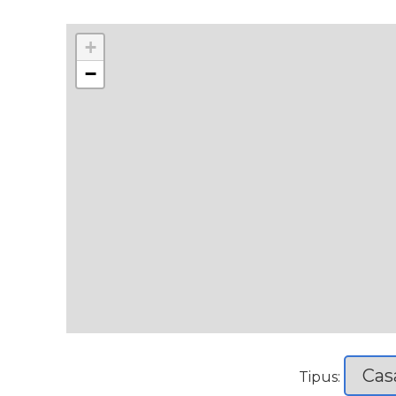
+
−
Tipus: