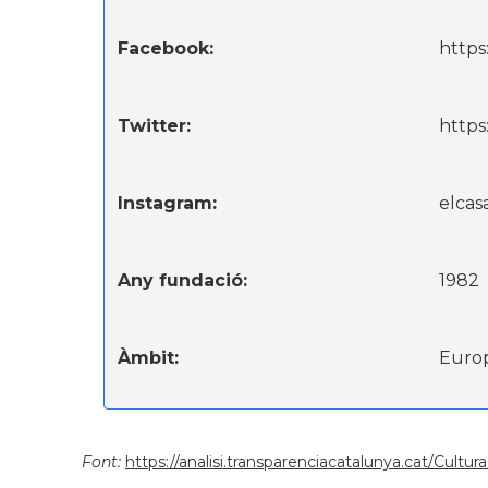
Facebook:
https
Twitter:
https
Instagram:
elcas
Any fundació:
1982
Àmbit:
Euro
Font:
https://analisi.transparenciacatalunya.cat/Cult