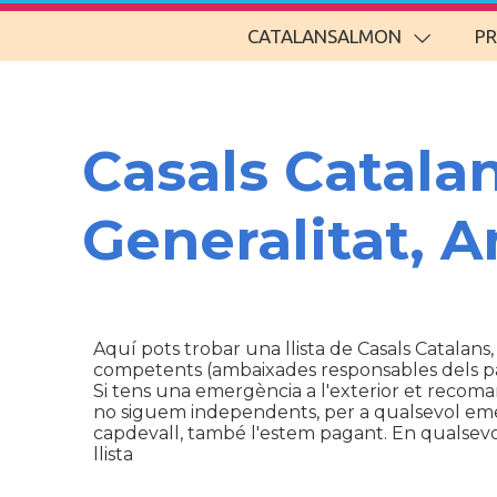
CATALANSALMON
P
Casals Catala
Generalitat, 
Aquí pots trobar una llista de Casals Catalans,
competents (ambaixades responsables dels p
Si tens una emergència a l'exterior et recom
no siguem independents, per a qualsevol emerg
capdevall, també l'estem pagant. En qualsevol 
llista