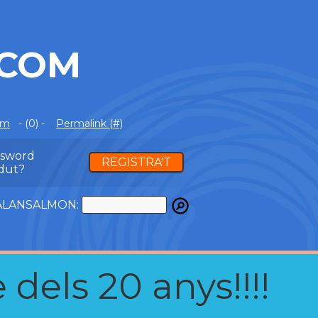
.COM
om
- (0) -
Permalink (#)
ssword
REGISTRA'T
dut?
ATALANSALMON:
 dels 20 anys!!!!