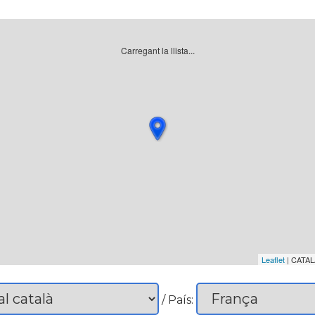
Carregant la llista...
Leaflet
| CATAL
/ País: