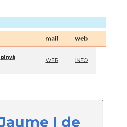
mail
web
rpinyà
WEB
INFO
 Jaume I de