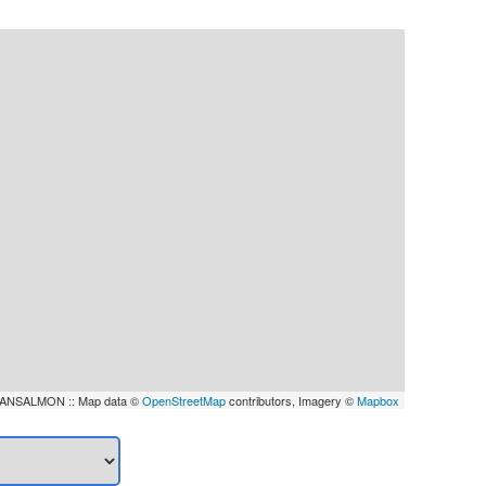
ANSALMON :: Map data ©
OpenStreetMap
contributors, Imagery ©
Mapbox