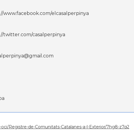
://www.facebook.com/elcasalperpinya
://twitter.com/casalperpinya
alperpinya@gmail.com
pa
ura-oci/Registre-de-Comunitats-Catalanes-a-l-Exterior/7hg8-z7q2