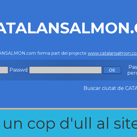
ATALANSALMON
NSALMON.com forma part del projecte
www.catalansalmon.c
Pa
Passwd
per
Buscar ciutat de C
n cop d'ull al site