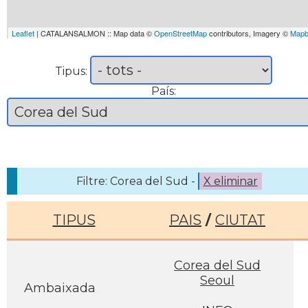
Leaflet
| CATALANSALMON :: Map data ©
OpenStreetMap
contributors, Imagery ©
Mapb
Tipus:
País:
Filtre: Corea del Sud -
X eliminar
TIPUS
PAIS
/
CIUTAT
Corea del Sud
Seoul
Ambaixada