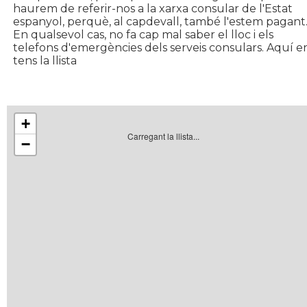
haurem de referir-nos a la xarxa consular de l'Estat
espanyol, perquè, al capdevall, també l'estem pagant
En qualsevol cas, no fa cap mal saber el lloc i els
telefons d'emergències dels serveis consulars. Aquí e
tens la llista
+
Carregant la llista...
−