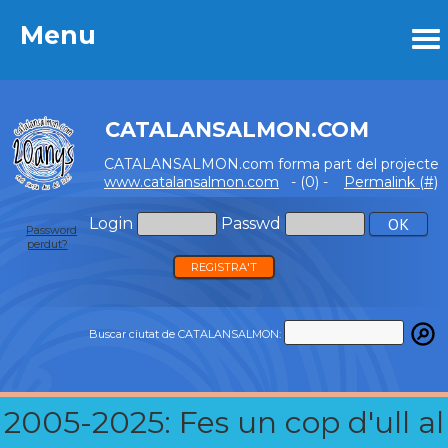
Menu
Menu
CATALANSALMON.COM
CATALANSALMON.com forma part del projecte
www.catalansalmon.com
- (0) -
Permalink (#)
Login
Passwd
Password
perdut?
REGISTRA'T
Buscar ciutat de CATALANSALMON:
2005-2025: Fes un cop d'ull al