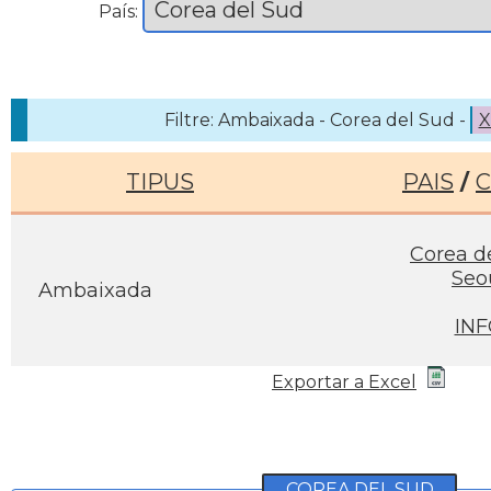
País:
Filtre: Ambaixada - Corea del Sud -
X
TIPUS
PAIS
/
C
Corea d
Seo
Ambaixada
IN
Exportar a Excel
COREA DEL SUD