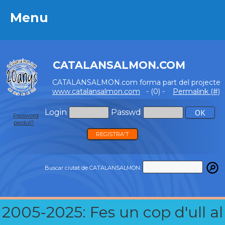
Menu
Menu
CATALANSALMON.COM
CATALANSALMON.com forma part del projecte
www.catalansalmon.com
- (0) -
Permalink (#)
Login
Passwd
Password
perdut?
REGISTRA'T
Buscar ciutat de CATALANSALMON:
2005-2025: Fes un cop d'ull al