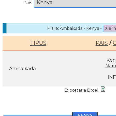
País:
Filtre: Ambaixada - Kenya -
X eli
TIPUS
PAIS
/
Ken
Nair
Ambaixada
IN
Exportar a Excel
KENYA