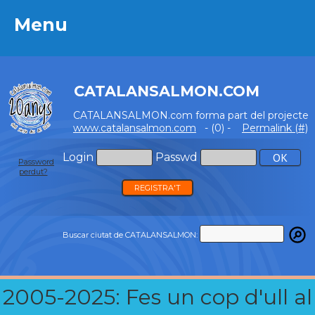
Menu
Menu
CATALANSALMON.COM
CATALANSALMON.com forma part del projecte
www.catalansalmon.com
- (0) -
Permalink (#)
Login
Passwd
Password
perdut?
REGISTRA'T
Buscar ciutat de CATALANSALMON:
2005-2025: Fes un cop d'ull al