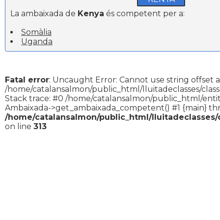
La ambaixada de
Kenya
és competent per a:
Somàlia
Uganda
Fatal error
: Uncaught Error: Cannot use string offset a
/home/catalansalmon/public_html/lluitadeclasses/clas
Stack trace: #0 /home/catalansalmon/public_html/entit
Ambaixada->get_ambaixada_competent() #1 {main} th
/home/catalansalmon/public_html/lluitadeclasses
on line
313