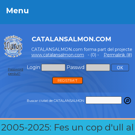
Menu
Menu
CATALANSALMON.COM
CATALANSALMON.com forma part del projecte
www.catalansalmon.com
- (0) -
Permalink (#)
Login
Passwd
Password
perdut?
REGISTRA'T
Buscar ciutat de CATALANSALMON:
2005-2025: Fes un cop d'ull al