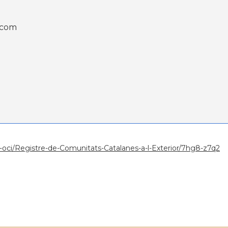
.com
ura-oci/Registre-de-Comunitats-Catalanes-a-l-Exterior/7hg8-z7q2