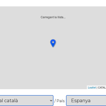
Carregant la llista...
Leaflet
| CATAL
/ País: