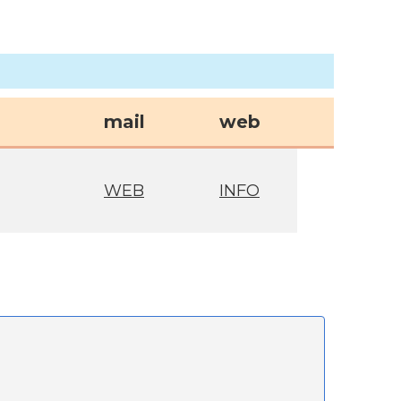
mail
web
WEB
INFO