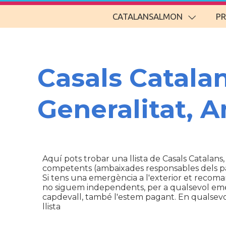
CATALANSALMON
P
Casals Catala
Generalitat, 
Aquí pots trobar una llista de Casals Catalans,
competents (ambaixades responsables dels p
Si tens una emergència a l'exterior et recom
no siguem independents, per a qualsevol emerg
capdevall, també l'estem pagant. En qualsevol 
llista