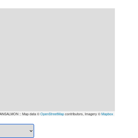
ANSALMON :: Map data ©
OpenStreetMap
contributors, Imagery ©
Mapbox