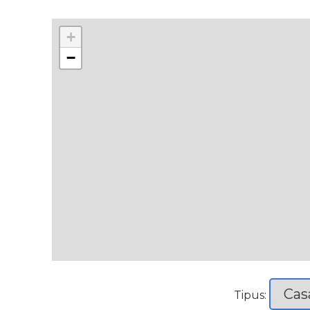
+
−
Tipus: