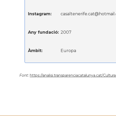
Instagram:
casaltenerife.cat@hotmail
Any fundació:
2007
Àmbit:
Europa
Font:
https://analisi.transparenciacatalunya.cat/Cult