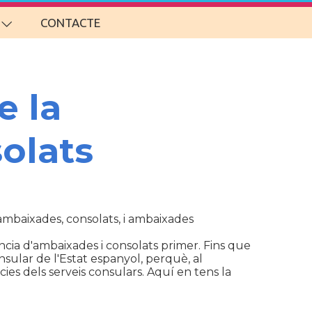
CONTACTE
e la
olats
d'ambaixades, consolats, i ambaixades
cia d'ambaixades i consolats primer. Fins que
sular de l'Estat espanyol, perquè, al
ies dels serveis consulars. Aquí en tens la