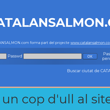
ATALANSALMON
NSALMON.com forma part del projecte
www.catalansalmon.c
Pa
Passwd
per
Buscar ciutat de C
n cop d'ull al site