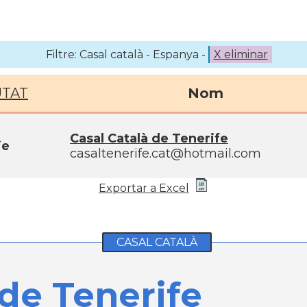
Filtre: Casal català - Espanya -
X eliminar
UTAT
Nom
Casal Català de Tenerife
je
casaltenerife.cat@hotmail.com
Exportar a Excel
CASAL CATALÀ
 de Tenerife