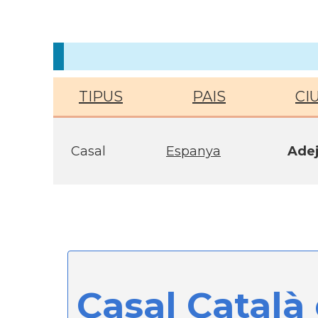
TIPUS
PAIS
CI
Casal
Espanya
Ade
Casal Català