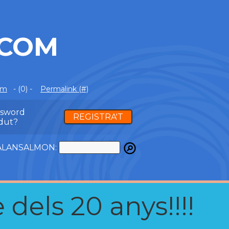
.COM
om
- (0) -
Permalink (#)
ssword
REGISTRA'T
dut?
ATALANSALMON:
 dels 20 anys!!!!