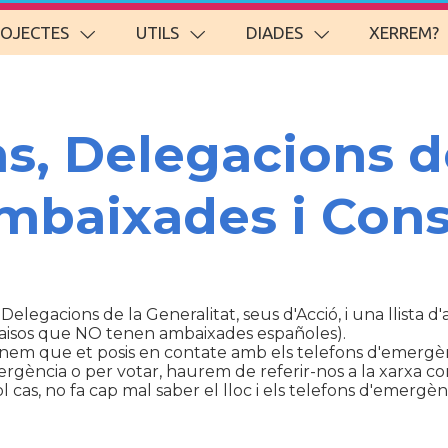
ROJECTES
UTILS
DIADES
XERREM?
ns, Delegacions d
Ambaixades i Cons
 Delegacions de la Generalitat, seus d'Acció, i una llista 
aisos que NO tenen ambaixades españoles).
anem que et posis en contate amb els telefons d'emergèn
ència o per votar, haurem de referir-nos a la xarxa con
cas, no fa cap mal saber el lloc i els telefons d'emergènc