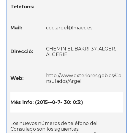
Telèfons:
Mail:
cog.argel@maec.es
CHEMIN EL BAKRI 37, ALGER,
Direcció:
ALGERIE
http://www.exteriores.gob.es/Co
Web:
nsulados/Argel
Més info: (2015--0-7- 30: 0:3:)
Los nuevos números de teléfono del
Consulado son los siguientes: