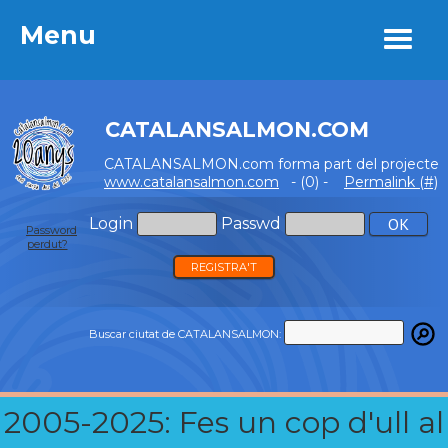
Menu
Menu
CATALANSALMON.COM
CATALANSALMON.com forma part del projecte
www.catalansalmon.com
- (0) -
Permalink (#)
Login
Passwd
Password
perdut?
REGISTRA'T
Buscar ciutat de CATALANSALMON:
2005-2025: Fes un cop d'ull al