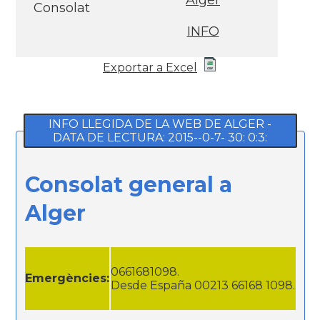
Alger
Consolat
INFO
Exportar a Excel
INFO LLEGIDA DE LA WEB DE ALGER -
DATA DE LECTURA: 2015--0-7- 30: 0:3:
Consolat general a
Alger
0661681098.
Emergències:
Desde España 00213 66168 1098.