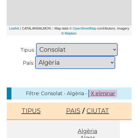
Leaflet
| CATALANSALMON :: Map data ©
OpenStreetMap
contributors, Imagery
©
Mapbox
Tipus:
País:
Filtre: Consolat - Algèria -
X eliminar
TIPUS
PAIS
/
CIUTAT
Algèria