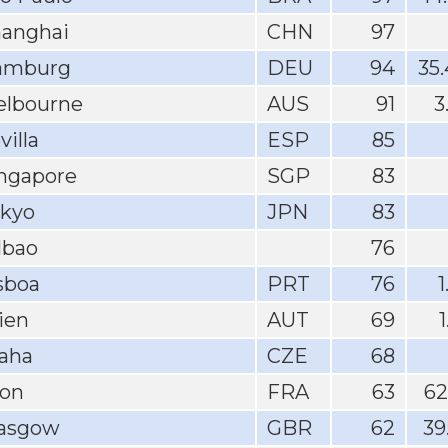
anghai
CHN
97
amburg
DEU
94
35
lbourne
AUS
91
3
villa
ESP
85
ngapore
SGP
83
kyo
JPN
83
lbao
76
sboa
PRT
76
1
ien
AUT
69
aha
CZE
68
on
FRA
63
62
asgow
GBR
62
39