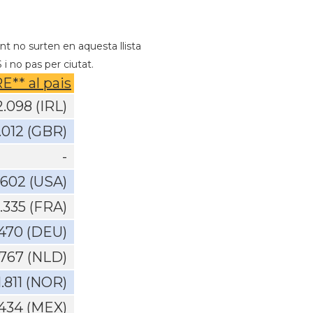
nt no surten en aquesta llista
i no pas per ciutat.
E** al pais
2.098 (IRL)
.012 (GBR)
-
.602 (USA)
.335 (FRA)
.470 (DEU)
.767 (NLD)
1.811 (NOR)
.434 (MEX)