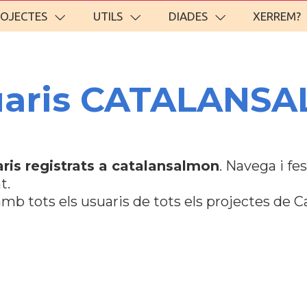
ROJECTES
UTILS
DIADES
XERREM?
suaris CATALANS
ris registrats a catalansalmon
. Navega i f
t.
mb tots els usuaris de tots els projectes de C