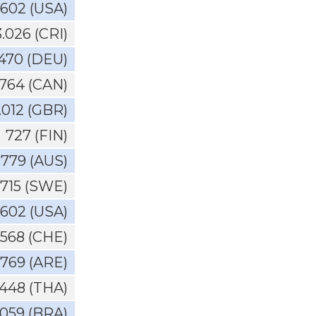
.602 (USA)
3.026 (CRI)
.470 (DEU)
.764 (CAN)
.012 (GBR)
727 (FIN)
.779 (AUS)
.715 (SWE)
.602 (USA)
.568 (CHE)
.769 (ARE)
448 (THA)
.059 (BRA)