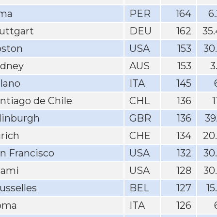
ima
PER
164
6
uttgart
DEU
162
35
ston
USA
153
30
ydney
AUS
153
3
lano
ITA
145
ntiago de Chile
CHL
136
1
inburgh
GBR
136
39
rich
CHE
134
20
n Francisco
USA
132
30
iami
USA
128
30
usselles
BEL
127
15
oma
ITA
126