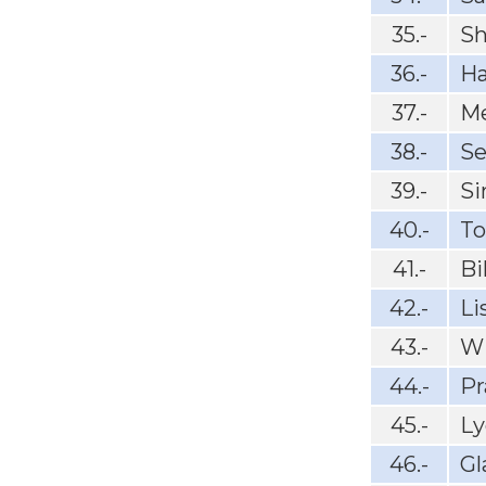
35.-
Sh
36.-
H
37.-
Me
38.-
Se
39.-
Si
40.-
To
41.-
Bi
42.-
Li
43.-
W
44.-
Pr
45.-
Ly
46.-
Gl