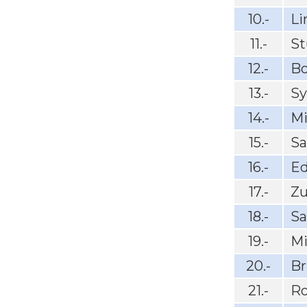
10.-
L
11.-
St
12.-
Bo
13.-
S
14.-
Mi
15.-
Sa
16.-
Ed
17.-
Zu
18.-
Sa
19.-
M
20.-
Br
21.-
R