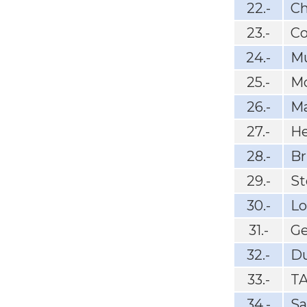
22.-
Ch
23.-
Co
24.-
M
25.-
Mo
26.-
Ma
27.-
He
28.-
Br
29.-
St
30.-
Lo
31.-
G
32.-
Du
33.-
T
34.-
Sa