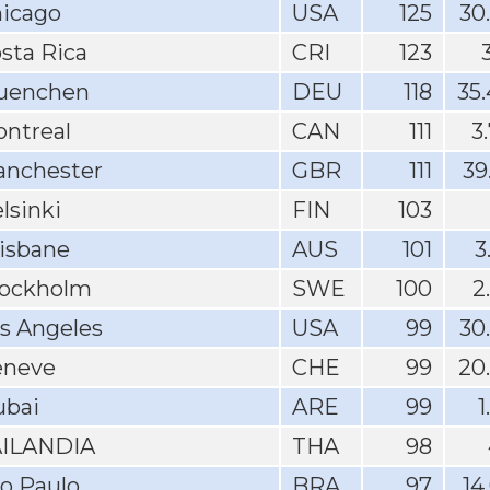
icago
USA
125
30
sta Rica
CRI
123
uenchen
DEU
118
35
ntreal
CAN
111
3
nchester
GBR
111
39
lsinki
FIN
103
isbane
AUS
101
3
ockholm
SWE
100
2
s Angeles
USA
99
30
eneve
CHE
99
20
bai
ARE
99
1
AILANDIA
THA
98
o Paulo
BRA
97
14