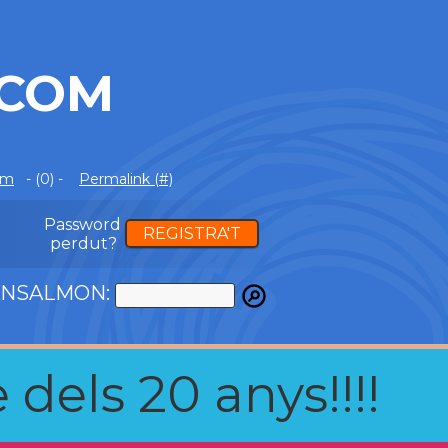
.COM
om
- (0) -
Permalink (#)
Password
REGISTRA'T
perdut?
LANSALMON:
 dels 20 anys!!!!