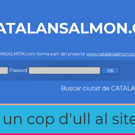
ATALANSALMON
NSALMON.com forma part del projecte
www.catalansalmon.c
Passwd
Buscar ciutat de CATA
n cop d'ull al site