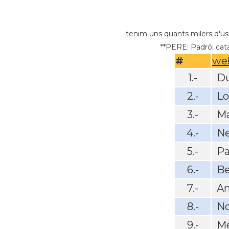
tenim uns quants milers d'usu
**PERE: Padró; cata
#
we
1.-
Du
2.-
L
3.-
Ma
4.-
N
5.-
Pa
6.-
Be
7.-
A
8.-
No
9.-
Me