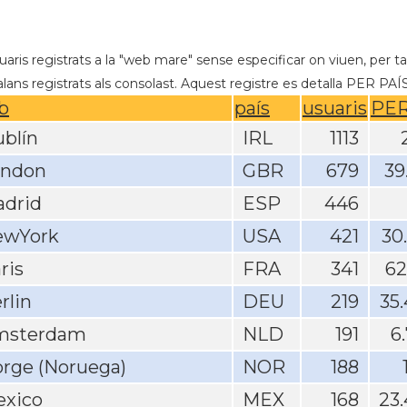
aris registrats a la "web mare" sense especificar on viuen, per ta
lans registrats als consolast. Aquest registre es detalla PER PAÍS 
b
país
usuaris
PER
blín
IRL
1113
ondon
GBR
679
39
drid
ESP
446
ewYork
USA
421
30
ris
FRA
341
62
rlin
DEU
219
35
msterdam
NLD
191
6
rge (Noruega)
NOR
188
xico
MEX
168
23