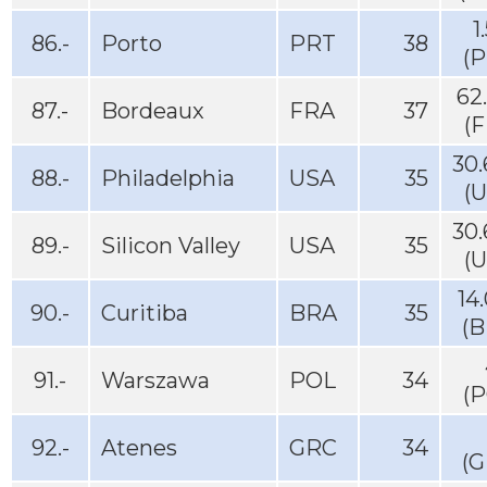
1
86.-
Porto
PRT
38
(P
62
87.-
Bordeaux
FRA
37
(
30
88.-
Philadelphia
USA
35
(
30
89.-
Silicon Valley
USA
35
(
14
90.-
Curitiba
BRA
35
(B
91.-
Warszawa
POL
34
(P
92.-
Atenes
GRC
34
(G