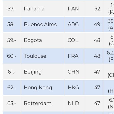
1
57.-
Panama
PAN
52
(P
38
58.-
Buenos Aires
ARG
49
(A
8
59.-
Bogota
COL
48
(
62
60.-
Toulouse
FRA
48
(
61.-
Beijing
CHN
47
(C
62.-
Hong Kong
HKG
47
(H
6
63.-
Rotterdam
NLD
47
(N