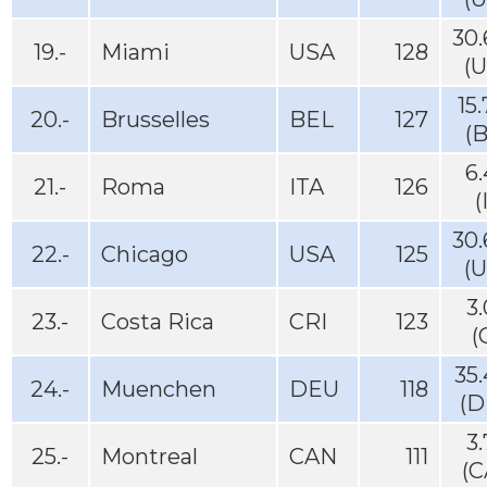
30
19.-
Miami
USA
128
(
15
20.-
Brusselles
BEL
127
(
6
21.-
Roma
ITA
126
(
30
22.-
Chicago
USA
125
(
3
23.-
Costa Rica
CRI
123
(
35
24.-
Muenchen
DEU
118
(D
3
25.-
Montreal
CAN
111
(C