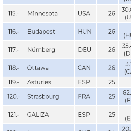
30
115.-
Minnesota
USA
26
(
116.-
Budapest
HUN
26
(H
35
117.-
Nürnberg
DEU
26
(D
3
118.-
Ottawa
CAN
26
(C
119.-
Asturies
ESP
25
62
120.-
Strasbourg
FRA
25
(
121.-
GALIZA
ESP
25
(
20