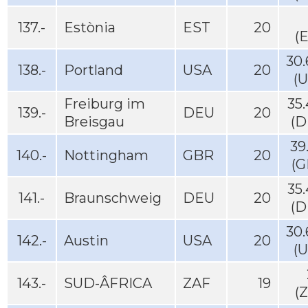
137.-
Estònia
EST
20
(
30
138.-
Portland
USA
20
(
Freiburg im
35
139.-
DEU
20
Breisgau
(D
39
140.-
Nottingham
GBR
20
(G
35
141.-
Braunschweig
DEU
20
(D
30
142.-
Austin
USA
20
(
143.-
SUD-ÂFRICA
ZAF
19
(