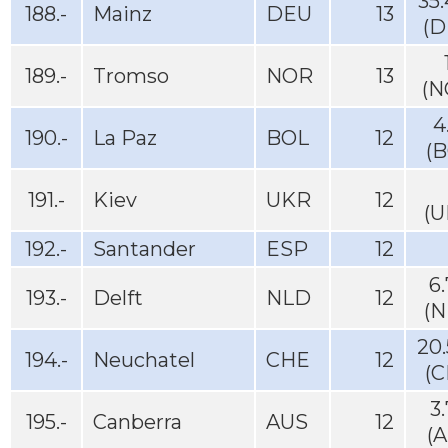
35
188.-
Mainz
DEU
13
(D
189.-
Tromso
NOR
13
(N
4
190.-
La Paz
BOL
12
(B
191.-
Kiev
UKR
12
(U
192.-
Santander
ESP
12
6
193.-
Delft
NLD
12
(N
20
194.-
Neuchatel
CHE
12
(C
3
195.-
Canberra
AUS
12
(