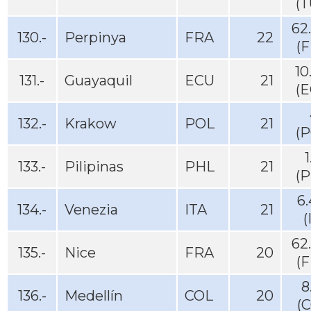
(T
62
130.-
Perpinya
FRA
22
(
10
131.-
Guayaquil
ECU
21
(E
132.-
Krakow
POL
21
(P
1
133.-
Pilipinas
PHL
21
(P
6
134.-
Venezia
ITA
21
(
62
135.-
Nice
FRA
20
(
8
136.-
Medellín
COL
20
(