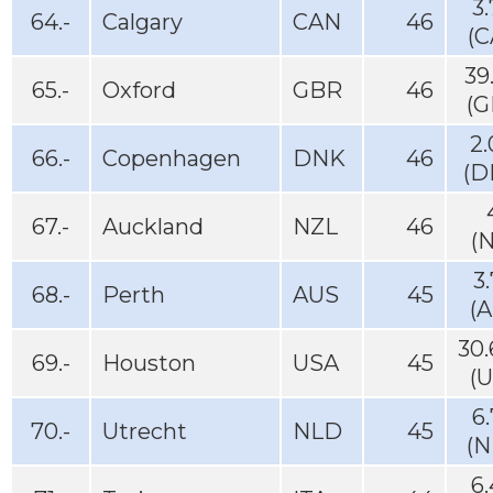
3
64.-
Calgary
CAN
46
(C
39
65.-
Oxford
GBR
46
(G
2
66.-
Copenhagen
DNK
46
(D
67.-
Auckland
NZL
46
(
3
68.-
Perth
AUS
45
(
30
69.-
Houston
USA
45
(
6
70.-
Utrecht
NLD
45
(N
6