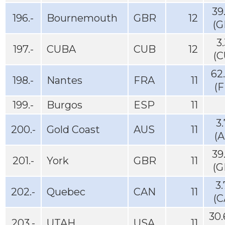
39
196.-
Bournemouth
GBR
12
(G
3
197.-
CUBA
CUB
12
(C
62
198.-
Nantes
FRA
11
(
199.-
Burgos
ESP
11
3
200.-
Gold Coast
AUS
11
(
39
201.-
York
GBR
11
(G
3
202.-
Quebec
CAN
11
(C
30
203.-
UTAH
USA
11