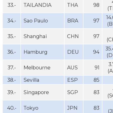
33.-
TAILANDIA
THA
98
(T
14
34.-
Sao Paulo
BRA
97
(B
35.-
Shanghai
CHN
97
(C
35
36.-
Hamburg
DEU
94
(D
3
37.-
Melbourne
AUS
91
(
38.-
Sevilla
ESP
85
39.-
Singapore
SGP
83
(S
40.-
Tokyo
JPN
83
(