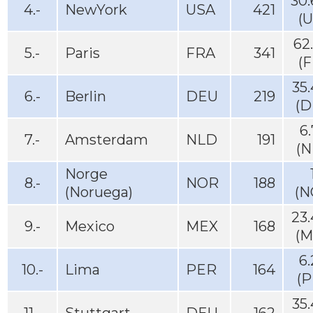
30
4.-
NewYork
USA
421
(
62
5.-
Paris
FRA
341
(
35
6.-
Berlin
DEU
219
(D
6
7.-
Amsterdam
NLD
191
(N
Norge
8.-
NOR
188
(Noruega)
(N
23
9.-
Mexico
MEX
168
(M
6
10.-
Lima
PER
164
(P
35