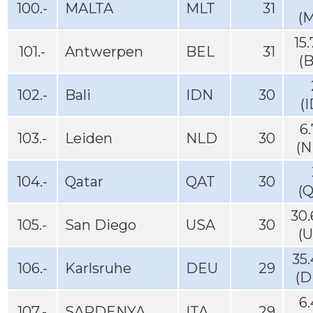
100.-
MALTA
MLT
31
(
15
101.-
Antwerpen
BEL
31
(
102.-
Bali
IDN
30
(
6
103.-
Leiden
NLD
30
(N
104.-
Qatar
QAT
30
(
30
105.-
San Diego
USA
30
(
35
106.-
Karlsruhe
DEU
29
(D
6
107.-
SARDENYA
ITA
29