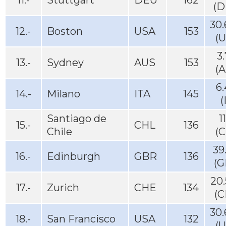
11.-
Stuttgart
DEU
162
(D
30
12.-
Boston
USA
153
(
3
13.-
Sydney
AUS
153
(
6
14.-
Milano
ITA
145
(
Santiago de
1
15.-
CHL
136
Chile
(
39
16.-
Edinburgh
GBR
136
(G
20
17.-
Zurich
CHE
134
(C
30
18.-
San Francisco
USA
132
(