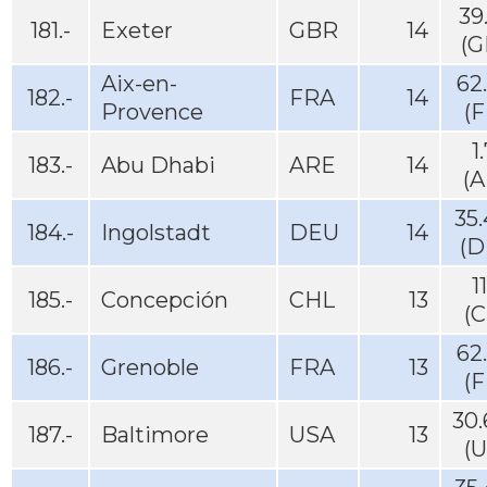
39
181.-
Exeter
GBR
14
(G
Aix-en-
62
182.-
FRA
14
Provence
(
1
183.-
Abu Dhabi
ARE
14
(A
35
184.-
Ingolstadt
DEU
14
(D
1
185.-
Concepción
CHL
13
(
62
186.-
Grenoble
FRA
13
(
30
187.-
Baltimore
USA
13
(