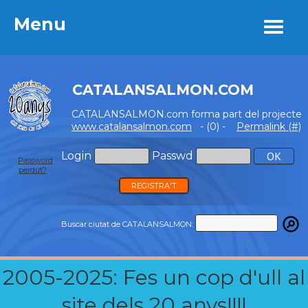
Menu
Menu
CATALANSALMON.COM
CATALANSALMON.com forma part del projecte
www.catalansalmon.com
- (0) -
Permalink (#)
Login
Passwd
Password
perdut?
REGISTRA'T
Buscar ciutat de CATALANSALMON:
2005-2025: Fes un cop d'ull al
site dels 20 anys!!!!