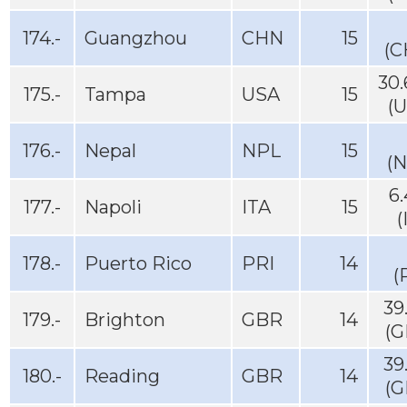
174.-
Guangzhou
CHN
15
(C
30
175.-
Tampa
USA
15
(
176.-
Nepal
NPL
15
(N
6
177.-
Napoli
ITA
15
(
178.-
Puerto Rico
PRI
14
(
39
179.-
Brighton
GBR
14
(G
39
180.-
Reading
GBR
14
(G