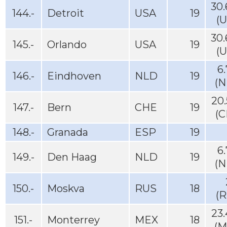
30
144.-
Detroit
USA
19
(
30
145.-
Orlando
USA
19
(
6
146.-
Eindhoven
NLD
19
(N
20
147.-
Bern
CHE
19
(C
148.-
Granada
ESP
19
6
149.-
Den Haag
NLD
19
(N
150.-
Moskva
RUS
18
(R
23
151.-
Monterrey
MEX
18
(M