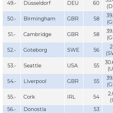
49.-
Düsseldorf
DEU
60
(D
39
50.-
Birmingham
GBR
58
(G
39
51.-
Cambridge
GBR
58
(G
2
52.-
Goteborg
SWE
56
(S
30
53.-
Seattle
USA
55
(
39
54.-
Liverpool
GBR
55
(G
2
55.-
Cork
IRL
54
(
56.-
Donostia
53