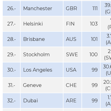
39
26.-
Manchester
GBR
111
(G
27.-
Helsinki
FIN
103
(
3
28.-
Brisbane
AUS
101
(
2
29.-
Stockholm
SWE
100
(S
30
30.-
Los Angeles
USA
99
(
20
31.-
Geneve
CHE
99
(C
1
32.-
Dubai
ARE
99
(A