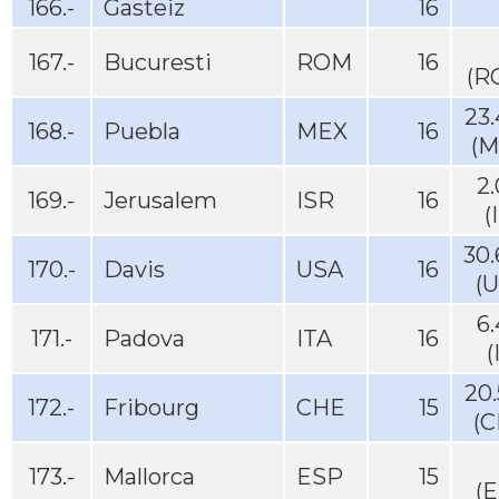
166.-
Gasteiz
16
167.-
Bucuresti
ROM
16
(R
23
168.-
Puebla
MEX
16
(M
2
169.-
Jerusalem
ISR
16
(
30
170.-
Davis
USA
16
(
6
171.-
Padova
ITA
16
(
20
172.-
Fribourg
CHE
15
(C
173.-
Mallorca
ESP
15
(