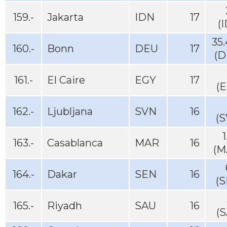
159.-
Jakarta
IDN
17
(
35
160.-
Bonn
DEU
17
(D
161.-
El Caire
EGY
17
(
162.-
Ljubljana
SVN
16
(S
1
163.-
Casablanca
MAR
16
(M
164.-
Dakar
SEN
16
(S
165.-
Riyadh
SAU
16
(