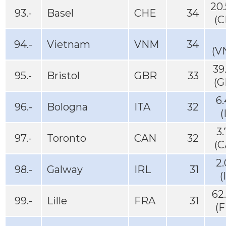
20
93.-
Basel
CHE
34
(C
94.-
Vietnam
VNM
34
(V
39
95.-
Bristol
GBR
33
(G
6
96.-
Bologna
ITA
32
(
3
97.-
Toronto
CAN
32
(C
2
98.-
Galway
IRL
31
(
62
99.-
Lille
FRA
31
(