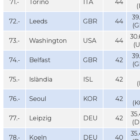
71.-
Torino
ITA
44
(
39
72.-
Leeds
GBR
44
(G
30
73.-
Washington
USA
44
(
39
74.-
Belfast
GBR
42
(G
75.-
Islàndia
ISL
42
(
76.-
Seoul
KOR
42
(K
35
77.-
Leipzig
DEU
42
(D
35
78.-
Koeln
DEU
40