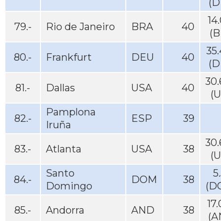
(D
14
79.-
Rio de Janeiro
BRA
40
(B
35
80.-
Frankfurt
DEU
40
(D
30
81.-
Dallas
USA
40
(
Pamplona
82.-
ESP
39
Iruña
30
83.-
Atlanta
USA
38
(
Santo
5
84.-
DOM
38
Domingo
(D
17
85.-
Andorra
AND
38
(A