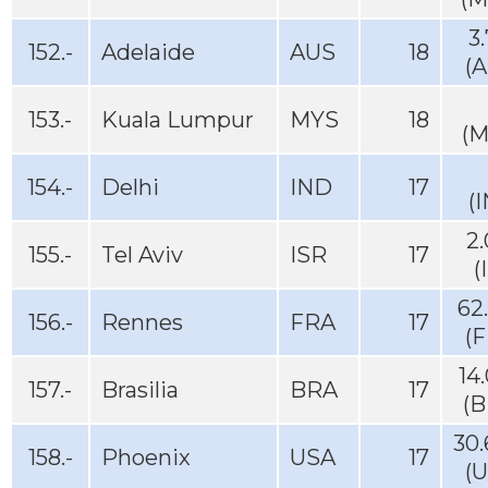
3
152.-
Adelaide
AUS
18
(
153.-
Kuala Lumpur
MYS
18
(M
154.-
Delhi
IND
17
(
2
155.-
Tel Aviv
ISR
17
(
62
156.-
Rennes
FRA
17
(
14
157.-
Brasilia
BRA
17
(B
30
158.-
Phoenix
USA
17
(