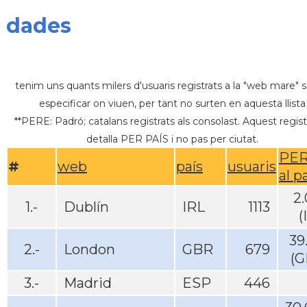
dades
tenim uns quants milers d'usuaris registrats a la "web mare" 
especificar on viuen, per tant no surten en aquesta llista
**PERE: Padró; catalans registrats als consolast. Aquest regist
detalla PER PAÍS i no pas per ciutat.
PER
#
web
país
usuaris
al p
2
1.-
Dublín
IRL
1113
(
39
2.-
London
GBR
679
(G
3.-
Madrid
ESP
446