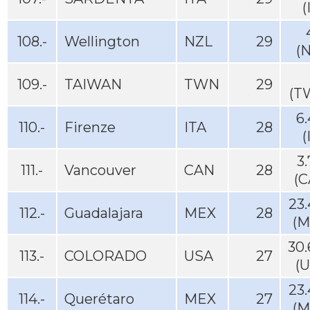
(
108.-
Wellington
NZL
29
(
109.-
TAIWAN
TWN
29
(T
6
110.-
Firenze
ITA
28
(
3
111.-
Vancouver
CAN
28
(C
23
112.-
Guadalajara
MEX
28
(M
30
113.-
COLORADO
USA
27
(
23
114.-
Querétaro
MEX
27
(M