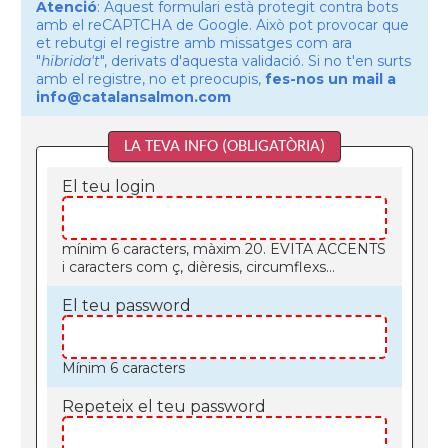
Atenció
: Aquest formulari està protegit contra bots
amb el reCAPTCHA de Google. Això pot provocar que
et rebutgi el registre amb missatges com ara
"
hibrida't
", derivats d'aquesta validació. Si no t'en surts
amb el registre, no et preocupis,
fes-nos un mail a
info@catalansalmon.com
LA TEVA INFO (OBLIGATÒRIA)
El teu login
mínim 6 caracters, màxim 20. EVITA ACCENTS
i caracters com ç, dièresis, circumflexs...
El teu password
Mínim 6 caracters
Repeteix el teu password