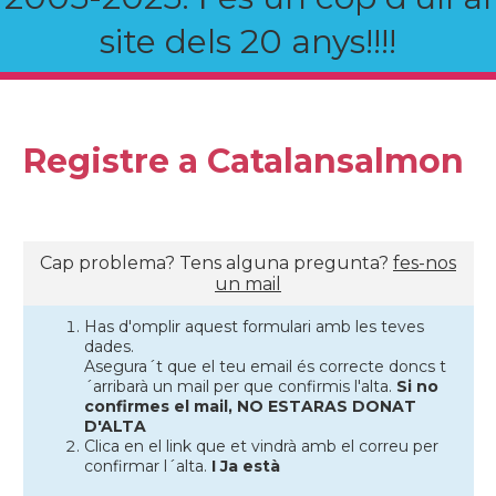
site dels 20 anys!!!!
Registre a Catalansalmon
Cap problema? Tens alguna pregunta?
fes-nos
un mail
Has d'omplir aquest formulari amb les teves
dades.
Asegura´t que el teu email és correcte doncs t
´arribarà un mail per que confirmis l'alta.
Si no
confirmes el mail, NO ESTARAS DONAT
D'ALTA
Clica en el link que et vindrà amb el correu per
confirmar l´alta.
I Ja està