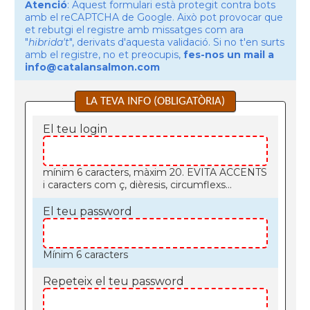
Atenció
: Aquest formulari està protegit contra bots
amb el reCAPTCHA de Google. Això pot provocar que
et rebutgi el registre amb missatges com ara
"
hibrida't
", derivats d'aquesta validació. Si no t'en surts
amb el registre, no et preocupis,
fes-nos un mail a
info@catalansalmon.com
LA TEVA INFO (OBLIGATÒRIA)
El teu login
mínim 6 caracters, màxim 20. EVITA ACCENTS
i caracters com ç, dièresis, circumflexs...
El teu password
Mínim 6 caracters
Repeteix el teu password