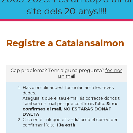
site dels 20 anys!!!!
Registre a Catalansalmon
Cap problema? Tens alguna pregunta?
fes-nos
un mail
Has d'omplir aquest formulari amb les teves
dades.
Asegura´t que el teu email és correcte doncs t
´arribarà un mail per que confirmis l'alta.
Si no
confirmes el mail, NO ESTARAS DONAT
D'ALTA
Clica en el link que et vindrà amb el correu per
confirmar l´alta.
I Ja està