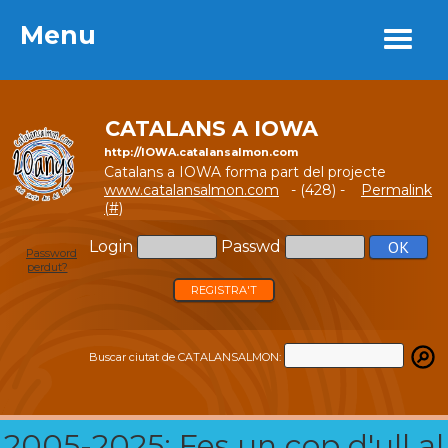
Menu
Menu
CATALANS A IOWA
http://IOWA.catalansalmon.com
Catalans a IOWA forma part del projecte
www.catalansalmon.com
- (428) -
Permalink
(#)
Login
Passwd
Password
perdut?
REGISTRA'T
Buscar ciutat de CATALANSALMON:
2005-2025: Fes un cop d'ull al