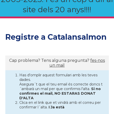
site dels 20 anys!!!!
Registre a Catalansalmon
Cap problema? Tens alguna pregunta?
fes-nos
un mail
Has d'omplir aquest formulari amb les teves
dades.
Asegura´t que el teu email és correcte doncs t
´arribarà un mail per que confirmis l'alta.
Si no
confirmes el mail, NO ESTARAS DONAT
D'ALTA
Clica en el link que et vindrà amb el correu per
confirmar l´alta.
I Ja està