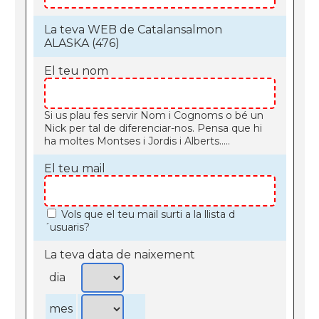
La teva WEB de Catalansalmon
ALASKA (476)
El teu nom
Si us plau fes servir Nom i Cognoms o bé un
Nick per tal de diferenciar-nos. Pensa que hi
ha moltes Montses i Jordis i Alberts.....
El teu mail
Vols que el teu mail surti a la llista d
´usuaris?
La teva data de naixement
dia
mes