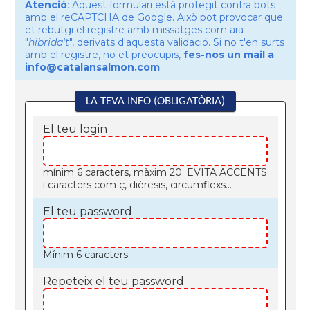
Atenció
: Aquest formulari està protegit contra bots
amb el reCAPTCHA de Google. Això pot provocar que
et rebutgi el registre amb missatges com ara
"
hibrida't
", derivats d'aquesta validació. Si no t'en surts
amb el registre, no et preocupis,
fes-nos un mail a
info@catalansalmon.com
LA TEVA INFO (OBLIGATÒRIA)
El teu login
mínim 6 caracters, màxim 20. EVITA ACCENTS
i caracters com ç, dièresis, circumflexs...
El teu password
Mínim 6 caracters
Repeteix el teu password