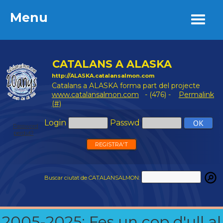
Menu
Menu
CATALANS A ALASKA
http://ALASKA.catalansalmon.com
Catalans a ALASKA forma part del projecte
www.catalansalmon.com
- (476) -
Permalink
(#)
Login
Passwd
Password
perdut?
REGISTRA'T
Buscar ciutat de CATALANSALMON:
2005-2025: Fes un cop d'ull al