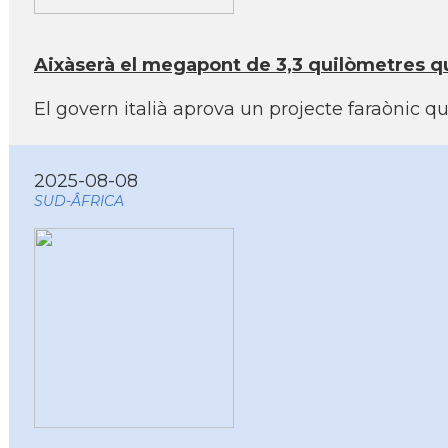
Aixàserà el megapont de 3,3 quilòmetres que u
El govern italià aprova un projecte faraònic qu
2025-08-08
SUD-ÂFRICA