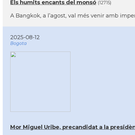
Els humits encants del monsó
(12715)
A Bangkok, a l’agost, val més venir amb imper
2025-08-12
Bogota
Mor Miguel Uribe, precandidat a la presidèn