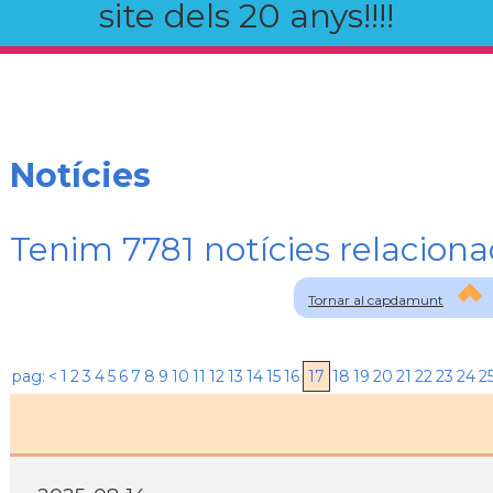
site dels 20 anys!!!!
Notícies
Tenim 7781 notícies relaci
Tornar al capdamunt
pag:
<
1
2
3
4
5
6
7
8
9
10
11
12
13
14
15
16
17
18
19
20
21
22
23
24
2