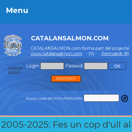
Menu
Menu
CATALANSALMON.COM
CATALANSALMON.com forma part del projecte
www.catalansalmon.com
- (0) -
Permalink (#)
Login
Passwd
Password
perdut?
REGISTRA'T
Buscar ciutat de CATALANSALMON:
2005-2025: Fes un cop d'ull al