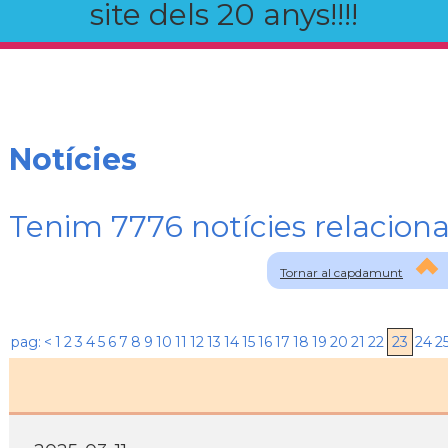
site dels 20 anys!!!!
Notícies
Tenim 7776 notícies relaci
Tornar al capdamunt
pag:
<
1
2
3
4
5
6
7
8
9
10
11
12
13
14
15
16
17
18
19
20
21
22
23
24
2