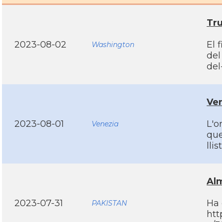
Tru
2023-08-02
El 
Washington
del
del
Ven
2023-08-01
L'o
Venezia
que
lli
Alm
2023-07-31
Ha 
PAKISTAN
htt