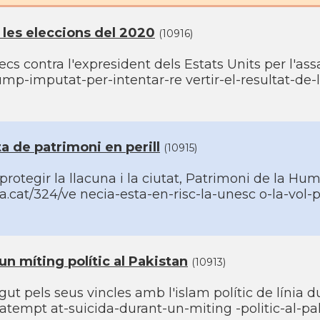
e les eleccions del 2020
(10916)
cs contra l'expresident dels Estats Units per l'assa
mp-imputat-per-intentar-re vertir-el-resultat-de-l
sta de patrimoni en perill
(10915)
otegir la llacuna i la ciutat, Patrimoni de la Huma
a.cat/324/ve necia-esta-en-risc-la-unesc o-la-vol-p
mí­ting polí­tic al Pakistan
(10913)
t pels seus vincles amb l'islam polí­tic de lí­nia d
empt at-suicida-durant-un-miting -politic-al-pak