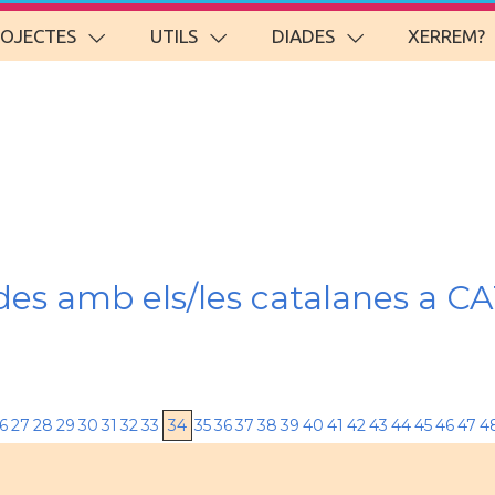
ROJECTES
UTILS
DIADES
XERREM?
nades amb els/les catalanes
6
27
28
29
30
31
32
33
34
35
36
37
38
39
40
41
42
43
44
45
46
47
4