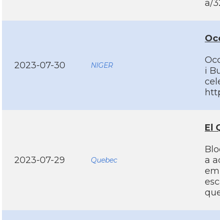
a/3
Occ
Occ
2023-07-30
NIGER
i B
cel
htt
El 
Blo
2023-07-29
a a
Quebec
emp
esc
que