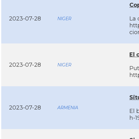
Cop
2023-07-28
La 
NIGER
htt
cio
El 
2023-07-28
NIGER
Put
htt
Sit
2023-07-28
ARMENIA
El 
h-1