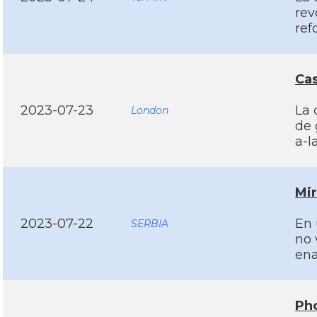
rev
ref
Cas
2023-07-23
La 
London
de 
a-l
Mir
2023-07-22
En 
SERBIA
no 
ena
Pho