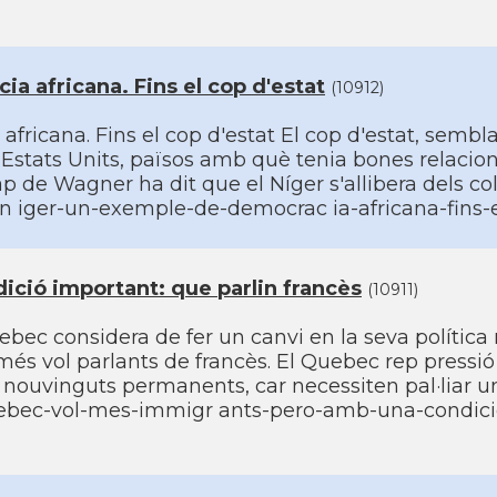
a africana. Fins el cop d'estat
(10912)
fricana. Fins el cop d'estat El cop d'estat, sembla
ls Estats Units, països amb què tenia bones relacion
ap de Wagner ha dit que el Ní­ger s'allibera dels co
l-n iger-un-exemple-de-democrac ia-africana-fins-e
ció important: que parlin francès
(10911)
ec considera de fer un canvi en la seva polí­tica 
és vol parlants de francès. El Quebec rep pressió
de nouvinguts permanents, car necessiten pal·liar u
/quebec-vol-mes-immigr ants-pero-amb-una-condici