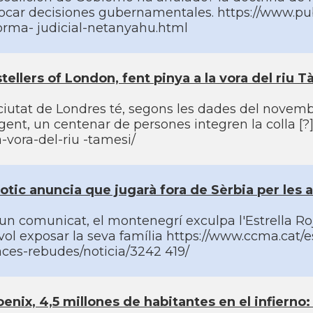
ocar decisiones gubernamentales. https://www.pub
orma- judicial-netanyahu.html
tellers of London, fent pinya a la vora del riu 
ciutat de Londres té, segons les dades del novem
gent, un centenar de persones integren la colla [?] 
a-vora-del-riu -tamesi/
otic anuncia que jugarà fora de Sèrbia per le
un comunicat, el montenegrí­ exculpa l'Estrella Ro
vol exposar la seva famí­lia https://www.ccma.cat/
ces-rebudes/noticia/3242 419/
enix, 4,5 millones de habitantes en el infierno: 