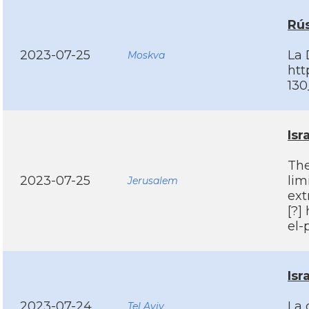
Rús
2023-07-25
La 
Moskva
htt
130
Isr
The
2023-07-25
lim
Jerusalem
ext
[?]
el-
Isr
2023-07-24
La 
Tel Aviv