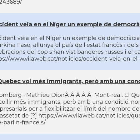
243689/
ident veia en el Ní­ger un exemple de democràci
ident veia en el Ní­ger un exemple de democràcia a
urkina Faso, allunya el paí­s de l'estat francès i de
ebracions del cop s'han vist banderes russes i el c
ps://www.vilaweb.cat/not icies/occident-veia-en-e
Quebec vol més immigrants, però amb una condi
omberg · Mathieu DionÂ Â Â Â Â Mont-real. El Queb
collir més immigrants, però amb una condició: nom
resarials per a flexibilitzar el lí­mit del nombre 
assetat de [?] https://www.vilaweb.cat/not icies
-parlin-france s/