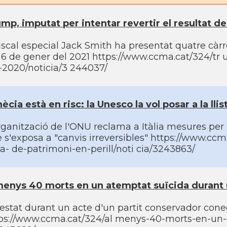
mp, imputat per intentar revertir el resultat d
fiscal especial Jack Smith ha presentat quatre càrre
 6 de gener del 2021 https://www.ccma.cat/324/tr u
-2020/noticia/3 244037/
ècia està en risc: la Unesco la vol posar a la lli
rganització de l'ONU reclama a Itàlia mesures per pr
 s'exposa a "canvis irreversibles" https://www.ccm
sta- de-patrimoni-en-perill/noti cia/3243863/
enys 40 morts en un atemptat suïcida durant un 
estat durant un acte d'un partit conservador conegu
ps://www.ccma.cat/324/al menys-40-morts-en-un-at