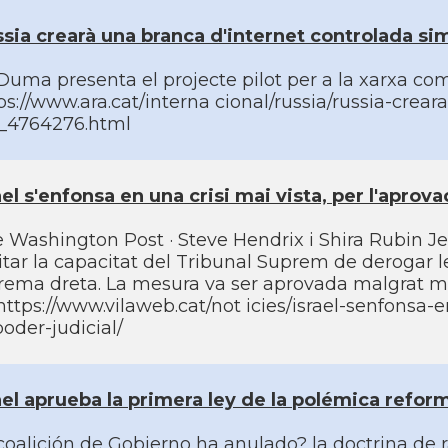
sia crearà una branca d'internet controlada simi
Duma presenta el projecte pilot per a la xarxa com 
ps://www.ara.cat/interna cional/russia/russia-crea
_4764276.html
ael s'enfonsa en una crisi mai vista, per l'aprova
 Washington Post · Steve Hendrix i Shira Rubin Jer
itar la capacitat del Tribunal Suprem de derogar l
rema dreta. La mesura va ser aprovada malgrat me
 https://www.vilaweb.cat/not icies/israel-senfonsa-e
poder-judicial/
ael aprueba la primera ley de la polémica refor
coalición de Gobierno ha anulado? la doctrina de r