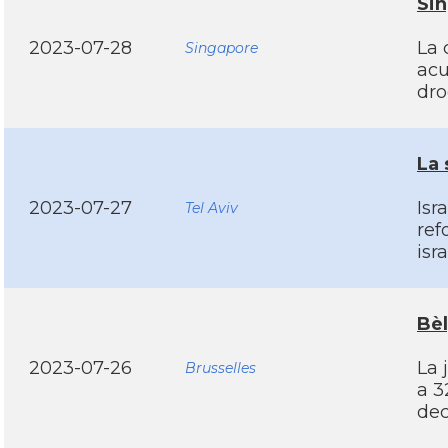
Sin
2023-07-28
La 
Singapore
acu
dro
La 
2023-07-27
Isr
Tel Aviv
ref
isr
Bèl
2023-07-26
La 
Brusselles
a 3
dec