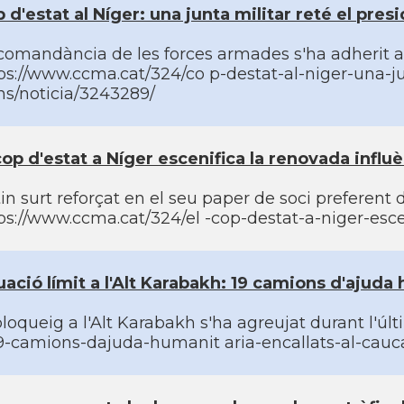
 d'estat al Ní­ger: una junta militar reté el pre
comandància de les forces armades s'ha adherit al
ps://www.ccma.cat/324/co p-destat-al-niger-una-ju
ns/noticia/3243289/
cop d'estat a Ní­ger escenifica la renovada influè
in surt reforçat en el seu paper de soci preferent 
ps://www.ccma.cat/324/el -cop-destat-a-niger-escen
uació lí­mit a l'Alt Karabakh: 19 camions d'ajuda
bloqueig a l'Alt Karabakh s'ha agreujat durant l'ú
9-camions-dajuda-humanit aria-encallats-al-cauca