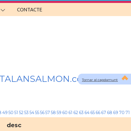
CONTACTE
 a CATALANSALMON.com
Tornar al capdamunt
8
49
50
51
52
53
54
55
56
57
58
59
60
61
62
63
64
65
66
67
68
69
70
71
desc