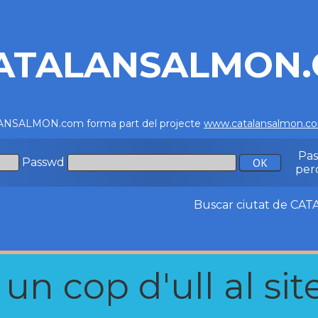
ATALANSALMON
NSALMON.com forma part del projecte
www.catalansalmon.c
Pa
Passwd
per
Buscar ciutat de C
n cop d'ull al site