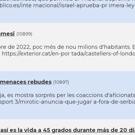
lico.es/inte rnacional/israel-aprueba-pr imera-le
Tàmesi
(10899)
bre de 2022, poc més de nou milions d'habitants.
https://exterior.cat/en-por tada/castellers-of-lond
s amenaces rebudes
(10897)
ja, es mostra sorprès per les coaccions d'aficiona
esport 3/mirotic-anuncia-que-jugar a-fora-de-serb
así­ es la vida a 45 grados durante más de 20 dí­