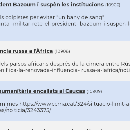
sident Bazoum i suspèn les institucions
(10906)
s colpistes per evitar "un bany de sang"
nta -militar-rete-el-president- bazoum-i-suspen-l
ncia russa a l'Àfrica
(10908)
dels països africans després de la cimera entre Rús
if ica-la-renovada-influencia- russa-a-lafrica/not
 humanitària encallats al Caucas
(10909)
ltim mes https://www.ccma.cat/324/si tuacio-limit-a
s/no ticia/3243375/