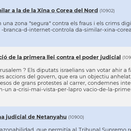
lar a la de la Xina o Corea del Nord
(10902)
una zona "segura" contra els fraus i els crims digi
ra -branca-d-internet-controla da-similar-xina-core
ció de la primera llei contra el poder judicial
(109
usalem ? Els diputats israelians van votar ahir a 
es accions del govern, que era un objectiu anhelat
sos de grans protestes al carrer, condemnes inte
n-un a-crisi-mai-vista-per-lapro vacio-de-la-primer
ma judicial de Netanyahu
(10900)
azonabilidad, que permití­a al Tribunal Supremo r