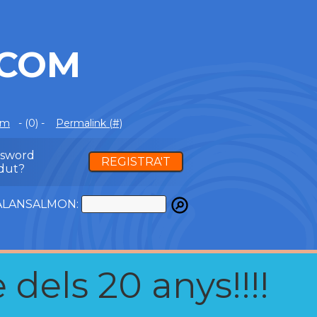
.COM
om
- (0) -
Permalink (#)
ssword
REGISTRA'T
dut?
ATALANSALMON:
 dels 20 anys!!!!