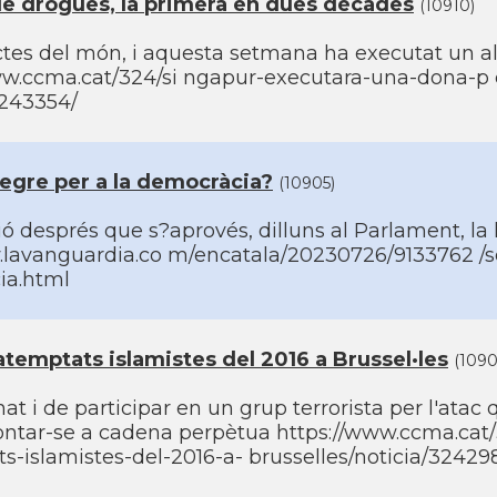
de drogues, la primera en dues dècades
(10910)
rictes del món, i aquesta setmana ha executat un a
ww.ccma.cat/324/si ngapur-executara-una-dona-p e
3243354/
 negre per a la democràcia?
(10905)
ó després que s?aprovés, dilluns al Parlament, la l
.lavanguardia.co m/encatala/20230726/9133762 /s
ia.html
 atemptats islamistes del 2016 a Brussel·les
(1090
nat i de participar en un grup terrorista per l'atac
frontar-se a cadena perpètua https://www.ccma.cat/
ts-islamistes-del-2016-a- brusselles/noticia/32429