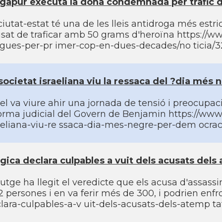
gapur executa la dona condemnada per tràfic 
ciutat-estat té una de les lleis antidroga més est
sat de traficar amb 50 grams d'heroïna https://w
gues-per-pr imer-cop-en-dues-decades/no ticia/
societat israeliana viu la ressaca del ?dia més
ael va viure ahir una jornada de tensió i preocupaci
orma judicial del Govern de Benjamin https://www
aeliana-viu-re ssaca-dia-mes-negre-per-dem ocrac
gica declara culpables a vuit dels acusats dels
jutge ha llegit el veredicte que els acusa d'assassi
2 persones i en va ferir més de 300, i podrien en
lara-culpables-a-v uit-dels-acusats-dels-atemp ta