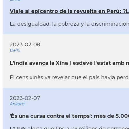
Viaje al epicentro de la revuelta en Perú: ?
La desigualdad, la pobreza y la discriminación
2023-02-08
Delhi
L'índia avança la Xina i esdevé l'estat am
El cens xinès va revelar que el paí­s havia pe
2023-02-07
Ankara
'És una cursa contra el temps': més de 5.000
L'OMS alerta que fins a 23 milions de persone