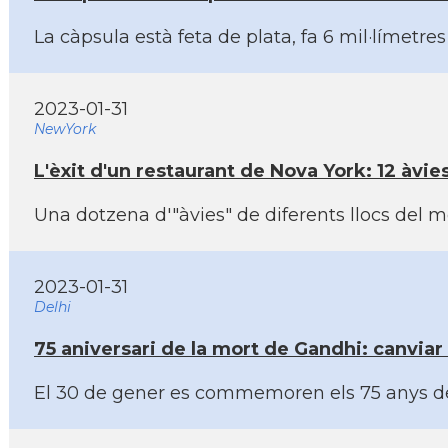
La càpsula està feta de plata, fa 6 mil·lí­me
2023-01-31
NewYork
L'èxit d'un restaurant de Nova York: 12 àvie
Una dotzena d'"àvies" de diferents llocs del 
2023-01-31
Delhi
75 aniversari de la mort de Gandhi: canviar 
El 30 de gener es commemoren els 75 anys de 