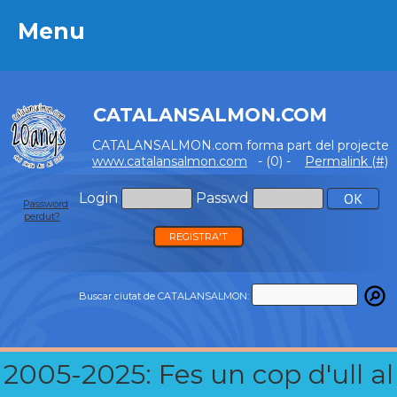
Menu
Menu
CATALANSALMON.COM
CATALANSALMON.com forma part del projecte
www.catalansalmon.com
- (0) -
Permalink (#)
Login
Passwd
Password
perdut?
REGISTRA'T
Buscar ciutat de CATALANSALMON:
2005-2025: Fes un cop d'ull al