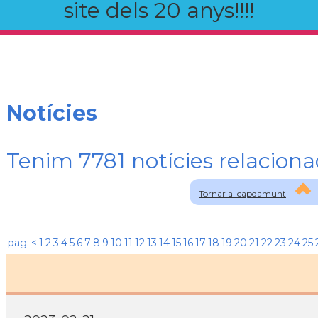
site dels 20 anys!!!!
Notícies
Tenim 7781 notícies relaci
Tornar al capdamunt
pag:
<
1
2
3
4
5
6
7
8
9
10
11
12
13
14
15
16
17
18
19
20
21
22
23
24
25