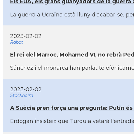
Els EUA, els grans guanyadors de la guerra a
La guerra a Ucraïna està lluny d'acabar-se, per
2023-02-02
Rabat
El rei del Marroc, Mohamed VI, no rebrà Ped
Sánchez i el monarca han parlat telefònicamen
2023-02-02
Stockholm
A Suècia pren força una pregunta: Putin és 
Erdogan insisteix que Turquia vetarà l'entrada