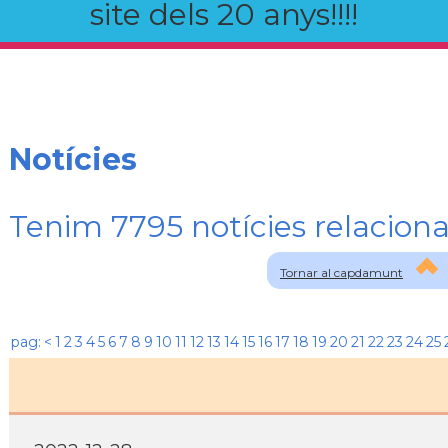
site dels 20 anys!!!!
Notícies
Tenim 7795 notícies relaci
Tornar al capdamunt
pag:
<
1
2
3
4
5
6
7
8
9
10
11
12
13
14
15
16
17
18
19
20
21
22
23
24
25