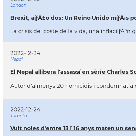
London
Brexit, aíƒÂ±o dos: Un Reino Unido míƒÂ¡s p
La crisis del coste de la vida, una inflaciíƒÂ
2022-12-24
Nepal
El Nepal allibera l'assassí­ en sèrie Charles S
Autor d'almenys 20 homicidis i condemnat a cade
2022-12-24
Toronto
Vuit noies d'entre 13 i 16 anys maten un se