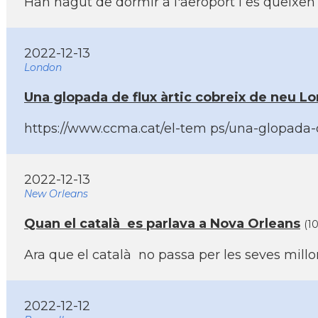
Han hagut de dormir a l'aeroport i es queixen
2022-12-13
London
Una glopada de flux àrtic cobreix de neu Lon
https://www.ccma.cat/el-tem ps/una-glopada-de
2022-12-13
New Orleans
Quan el català es parlava a Nova Orleans
(1
Ara que el català no passa per les seves millo
2022-12-12