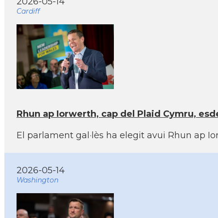
2026-05-14
Cardiff
Rhun ap Iorwerth, cap del Plaid Cymru, esd
El parlament gal·lès ha elegit avui Rhun ap Ior
2026-05-14
Washington