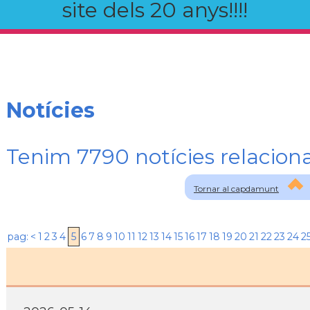
site dels 20 anys!!!!
Notícies
Tenim 7790 notícies relaci
Tornar al capdamunt
pag:
<
1
2
3
4
5
6
7
8
9
10
11
12
13
14
15
16
17
18
19
20
21
22
23
24
2