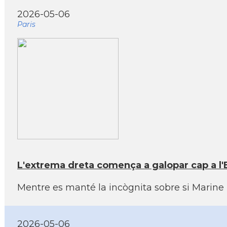
2026-05-06
Paris
L'extrema dreta comença a galopar cap a l'E
Mentre es manté la incògnita sobre si Marine 
2026-05-06