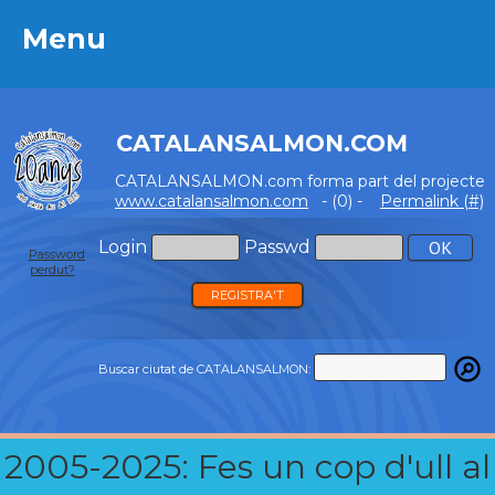
Menu
Menu
CATALANSALMON.COM
CATALANSALMON.com forma part del projecte
www.catalansalmon.com
- (0) -
Permalink (#)
Login
Passwd
Password
perdut?
REGISTRA'T
Buscar ciutat de CATALANSALMON:
2005-2025: Fes un cop d'ull al