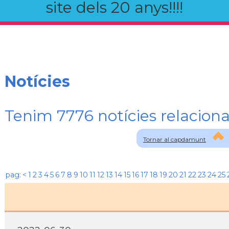
site dels 20 anys!!!!
Notícies
Tenim 7776 notícies relaci
Tornar al capdamunt
pag:
<
1
2
3
4
5
6
7
8
9
10
11
12
13
14
15
16
17
18
19
20
21
22
23
24
25