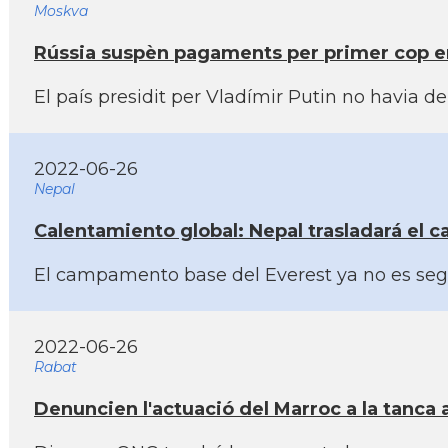
Moskva
Rússia suspèn pagaments per primer cop en
El paí­s presidit per Vladí­mir Putin no havi
2022-06-26
Nepal
Calentamiento global: Nepal trasladará el 
El campamento base del Everest ya no es segu
2022-06-26
Rabat
Denuncien l'actuació del Marroc a la tanca a