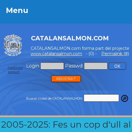
Menu
Menu
CATALANSALMON.COM
CATALANSALMON.com forma part del projecte
www.catalansalmon.com
- (0) -
Permalink (#)
Login
Passwd
Password
perdut?
REGISTRA'T
Buscar ciutat de CATALANSALMON:
2005-2025: Fes un cop d'ull al