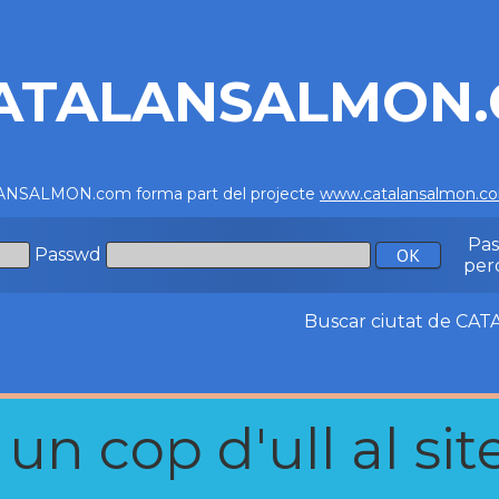
ATALANSALMON
NSALMON.com forma part del projecte
www.catalansalmon.c
Pa
Passwd
per
Buscar ciutat de C
n cop d'ull al site