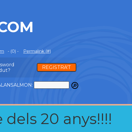
.COM
om
- (0) -
Permalink (#)
ssword
REGISTRA'T
dut?
ATALANSALMON:
 dels 20 anys!!!!