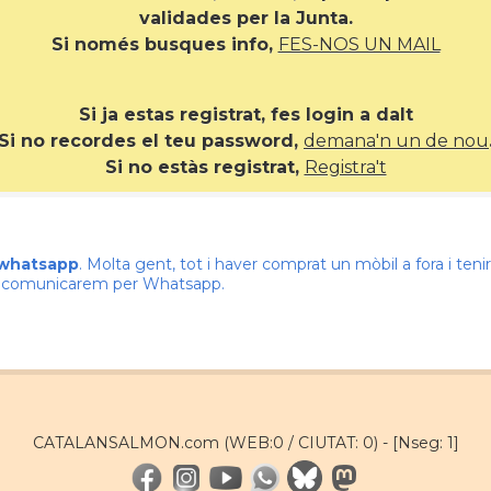
validades per la Junta.
Si només busques info,
FES-NOS UN MAIL
Si ja estas registrat, fes login a dalt
Si no recordes el teu password,
demana'n un de nou
Si no estàs registrat,
Registra't
 whatsapp
. Molta gent, tot i haver comprat un mòbil a fora i te
ns comunicarem per Whatsapp.
CATALANSALMON.com (WEB:0 / CIUTAT: 0) -
[Nseg: 1]