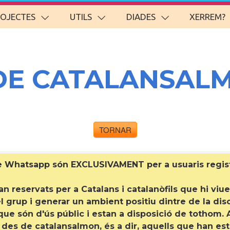
ROJECTES
UTILS
DIADES
XERREM?
DE CATALANSAL
TORNAR
de Whatsapp són EXCLUSIVAMENT per a
usuaris regi
 reservats per a Catalans i catalanòfils que hi viuen
 grup i generar un ambient positiu dintre de la discr
e són d'ús públic i estan a disposició de tothom. A
s de catalansalmon, és a dir, aquells que han est