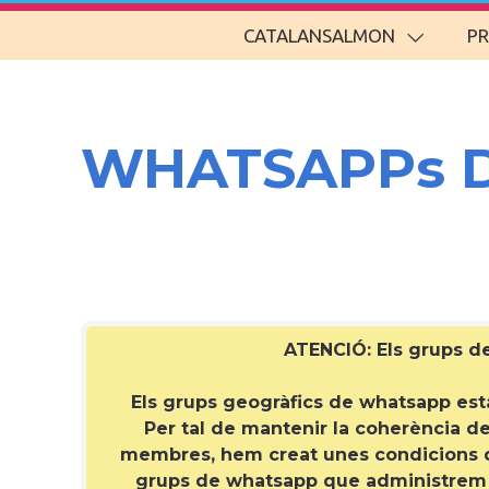
CATALANSALMON
P
WHATSAPPs 
ATENCIÓ: Els grups 
Els grups geogràfics de whatsapp estan
Per tal de mantenir la coherència del
membres, hem creat unes condicions qu
grups de whatsapp que administrem de