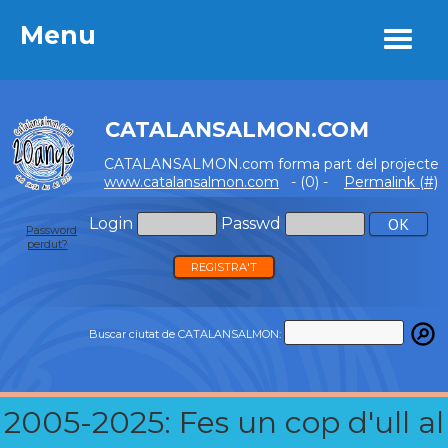
Menu
Menu
CATALANSALMON.COM
CATALANSALMON.com forma part del projecte
www.catalansalmon.com
- (0) -
Permalink (#)
Login
Passwd
Password
perdut?
REGISTRA'T
Buscar ciutat de CATALANSALMON:
2005-2025: Fes un cop d'ull al