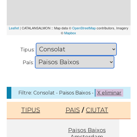
Leaflet
| CATALANSALMON :: Map data ©
OpenStreetMap
contributors, Imagery
©
Mapbox
Tipus:
País:
Filtre: Consolat - Països Baixos -
X eliminar
TIPUS
PAIS
/
CIUTAT
Països Baixos