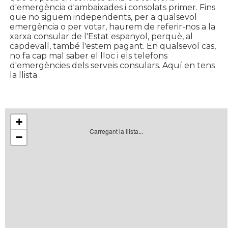
d'emergència d'ambaixades i consolats primer. Fins
que no siguem independents, per a qualsevol
emergència o per votar, haurem de referir-nos a la
xarxa consular de l'Estat espanyol, perquè, al
capdevall, també l'estem pagant. En qualsevol cas,
no fa cap mal saber el lloc i els telefons
d'emergències dels serveis consulars. Aquí en tens
la llista
+
Carregant la llista...
−