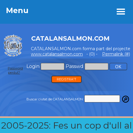
Menu
Menu
CATALANSALMON.COM
CATALANSALMON.com forma part del projecte
www.catalansalmon.com
- (0) -
Permalink (#)
Login
Passwd
Password
perdut?
REGISTRA'T
Buscar ciutat de CATALANSALMON:
2005-2025: Fes un cop d'ull al