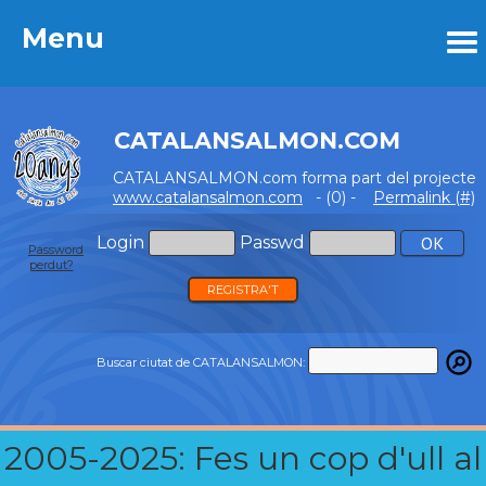
Menu
Menu
CATALANSALMON.COM
CATALANSALMON.com forma part del projecte
www.catalansalmon.com
- (0) -
Permalink (#)
Login
Passwd
Password
perdut?
REGISTRA'T
Buscar ciutat de CATALANSALMON:
2005-2025: Fes un cop d'ull al