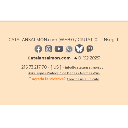
CATALANSALMON.com (WEB:0 / CIUTAT: 0) -
[Nseg: 1]
Catalansalmon.com
-
4
.0 [
02·2025
]
216.73.217.70 - [ US ] -
info@catalansalmon.com
Avís legal / Protecció de Dades / Normes d'ús
T'agrada la iniciativa?
Convida'ns a un café