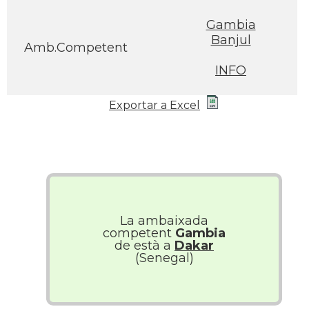
Gambia
Banjul
Amb.Competent
INFO
Exportar a Excel
La ambaixada
competent
Gambia
de està a
Dakar
(Senegal)