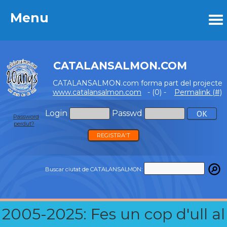
Menu
Menu
CATALANSALMON.COM
CATALANSALMON.com forma part del projecte
www.catalansalmon.com
- (0) -
Permalink (#)
Login
Passwd
Password
perdut?
REGISTRA'T
Buscar ciutat de CATALANSALMON:
2005-2025: Fes un cop d'ull al