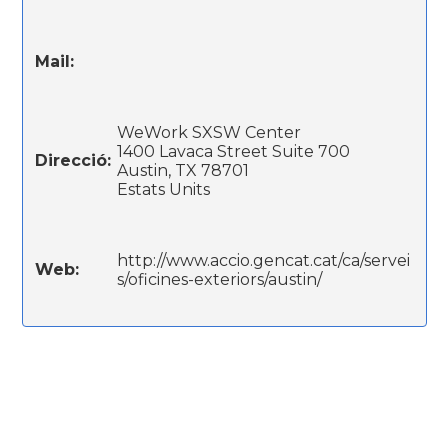
Mail:
WeWork SXSW Center
1400 Lavaca Street Suite 700
Direcció:
Austin, TX 78701
Estats Units
http://www.accio.gencat.cat/ca/servei
Web:
s/oficines-exteriors/austin/