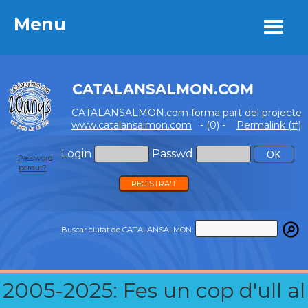
Menu
Menu
CATALANSALMON.COM
CATALANSALMON.com forma part del projecte
www.catalansalmon.com
- (0) -
Permalink (#)
Login
Passwd
Password
perdut?
REGISTRA'T
Buscar ciutat de CATALANSALMON:
2005-2025: Fes un cop d'ull al