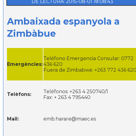
DE LECTURA: 2015-08-01 18:08:43
Ambaixada espanyola a
Zimbàbue
Teléfono Emergencia Consular: 0772
Emergències:
436 620
Fuera de Zimbabwe: +263 772 436 62
Teléfonos: +263 4 250740/1
Telèfons:
Fax: + 263 4 795440
Mail:
emb.harare@maec.es