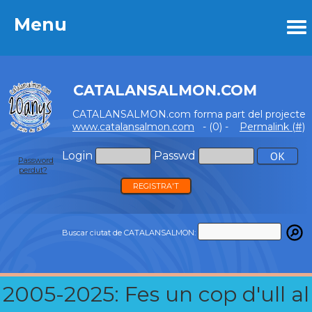
Menu
Menu
CATALANSALMON.COM
CATALANSALMON.com forma part del projecte
www.catalansalmon.com
- (0) -
Permalink (#)
Login
Passwd
Password
perdut?
REGISTRA'T
Buscar ciutat de CATALANSALMON:
2005-2025: Fes un cop d'ull al