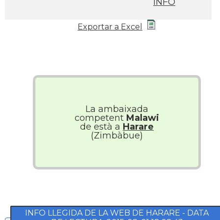
INFO
Exportar a Excel
La ambaixada
competent
Malawi
de està a
Harare
(Zimbàbue)
INFO LLEGIDA DE LA WEB DE HARARE - DATA