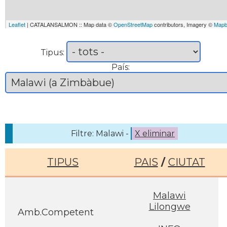
Leaflet
| CATALANSALMON :: Map data ©
OpenStreetMap
contributors, Imagery ©
Mapb
Tipus:
País:
Filtre: Malawi -
X eliminar
TIPUS
PAIS
/
CIUTAT
Malawi
Lilongwe
Amb.Competent