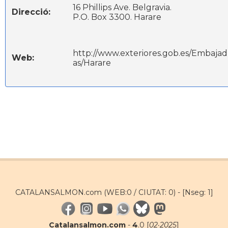
16 Phillips Ave. Belgravia.
Direcció:
P.O. Box 3300. Harare
http://www.exteriores.gob.es/Embajad
Web:
as/Harare
CATALANSALMON.com (WEB:0 / CIUTAT: 0) -
[Nseg: 1]
Catalansalmon.com
-
4
.0 [
02·2025
]